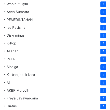
Workout Gym
1
Aceh Sumatra
1
PEMERINTAHAN
1
Isu Rasisme
1
Diskriminasi
1
K-Pop
1
Asahan
1
POLRI
1
Sibolga
1
Korban jd tsk karo
1
AI
1
AKBP Murodih
1
Freya Jayawardana
1
Hiatus
1