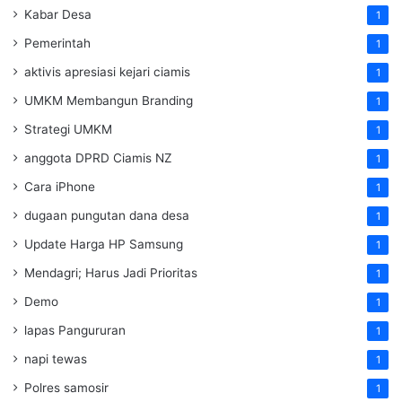
Kabar Desa
1
Pemerintah
1
aktivis apresiasi kejari ciamis
1
UMKM Membangun Branding
1
Strategi UMKM
1
anggota DPRD Ciamis NZ
1
Cara iPhone
1
dugaan pungutan dana desa
1
Update Harga HP Samsung
1
Mendagri; Harus Jadi Prioritas
1
Demo
1
lapas Pangururan
1
napi tewas
1
Polres samosir
1