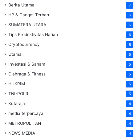
Berita Utama
7
HP & Gadget Terbaru
6
SUMATERA UTARA
6
Tips Produktivitas Harian
6
Cryptocurrency
6
Utama
5
Investasi & Saham
5
Olahraga & Fitness
5
HUKRIM
5
TNI-POLRI
5
Kutaraja
4
media terpercaya
4
METROPOLITAN
4
NEWS MEDIA
4