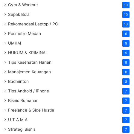
Gym & Workout
10
Sepak Bola
10
Rekomendasi Laptop / PC
10
Posmetro Medan
9
UMKM
9
HUKUM & KRIMINAL
9
Tips Kesehatan Harian
9
Manajemen Keuangan
8
Badminton
8
Tips Android / iPhone
7
Bisnis Rumahan
7
Freelance & Side Hustle
7
U T A M A
7
Strategi Bisnis
7