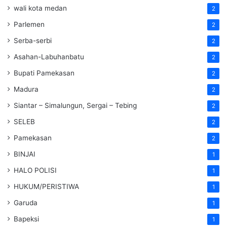
wali kota medan
2
Parlemen
2
Serba-serbi
2
Asahan-Labuhanbatu
2
Bupati Pamekasan
2
Madura
2
Siantar – Simalungun, Sergai – Tebing
2
SELEB
2
Pamekasan
2
BINJAI
1
HALO POLISI
1
HUKUM/PERISTIWA
1
Garuda
1
Bapeksi
1