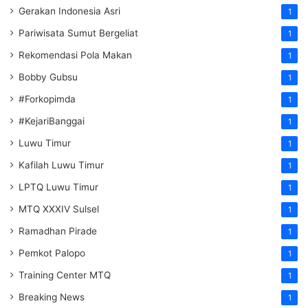
Gerakan Indonesia Asri
1
Pariwisata Sumut Bergeliat
1
Rekomendasi Pola Makan
1
Bobby Gubsu
1
#Forkopimda
1
#KejariBanggai
1
Luwu Timur
1
Kafilah Luwu Timur
1
LPTQ Luwu Timur
1
MTQ XXXIV Sulsel
1
Ramadhan Pirade
1
Pemkot Palopo
1
Training Center MTQ
1
Breaking News
1