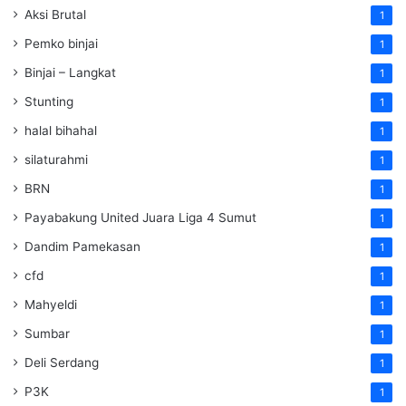
Aksi Brutal
1
Pemko binjai
1
Binjai – Langkat
1
Stunting
1
halal bihahal
1
silaturahmi
1
BRN
1
Payabakung United Juara Liga 4 Sumut
1
Dandim Pamekasan
1
cfd
1
Mahyeldi
1
Sumbar
1
Deli Serdang
1
P3K
1