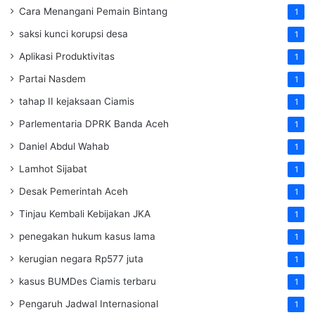
Cara Menangani Pemain Bintang
1
saksi kunci korupsi desa
1
Aplikasi Produktivitas
1
Partai Nasdem
1
tahap II kejaksaan Ciamis
1
Parlementaria DPRK Banda Aceh
1
Daniel Abdul Wahab
1
Lamhot Sijabat
1
Desak Pemerintah Aceh
1
Tinjau Kembali Kebijakan JKA
1
penegakan hukum kasus lama
1
kerugian negara Rp577 juta
1
kasus BUMDes Ciamis terbaru
1
Pengaruh Jadwal Internasional
1