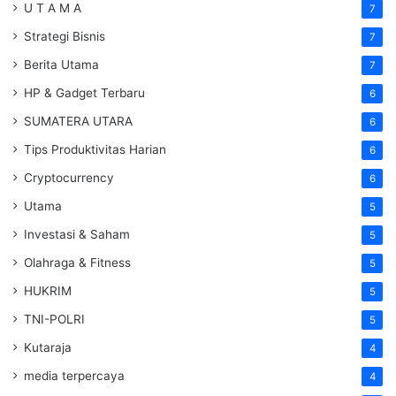
U T A M A
7
Strategi Bisnis
7
Berita Utama
7
HP & Gadget Terbaru
6
SUMATERA UTARA
6
Tips Produktivitas Harian
6
Cryptocurrency
6
Utama
5
Investasi & Saham
5
Olahraga & Fitness
5
HUKRIM
5
TNI-POLRI
5
Kutaraja
4
media terpercaya
4