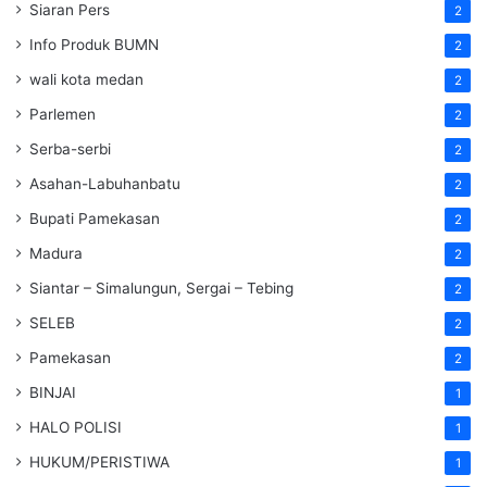
Siaran Pers
2
Info Produk BUMN
2
wali kota medan
2
Parlemen
2
Serba-serbi
2
Asahan-Labuhanbatu
2
Bupati Pamekasan
2
Madura
2
Siantar – Simalungun, Sergai – Tebing
2
SELEB
2
Pamekasan
2
BINJAI
1
HALO POLISI
1
HUKUM/PERISTIWA
1