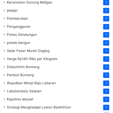
Kecamatan Gunung Maligas
1
pelajar
1
Pembacokan
1
Pengangguran
1
Polres Simalungun
1
polsek bangun
1
Gelar Pasar Murah Daging
1
Harga Rp140 Ribu per Kilogram
1
Diskominfo Bontang
1
Pemkot Bontang
1
Wujudkan Mimpi Baju Lebaran
1
Labuhanbatu Selatan
1
Kapolres labusel
1
Strategi Menghadapi Lawan Badminton
1