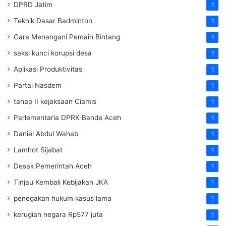
DPRD Jatim
1
Teknik Dasar Badminton
1
Cara Menangani Pemain Bintang
1
saksi kunci korupsi desa
1
Aplikasi Produktivitas
1
Partai Nasdem
1
tahap II kejaksaan Ciamis
1
Parlementaria DPRK Banda Aceh
1
Daniel Abdul Wahab
1
Lamhot Sijabat
1
Desak Pemerintah Aceh
1
Tinjau Kembali Kebijakan JKA
1
penegakan hukum kasus lama
1
kerugian negara Rp577 juta
1