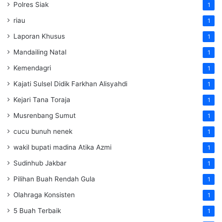
Polres Siak
1
riau
1
Laporan Khusus
1
Mandailing Natal
1
Kemendagri
1
Kajati Sulsel Didik Farkhan Alisyahdi
1
Kejari Tana Toraja
1
Musrenbang Sumut
1
cucu bunuh nenek
1
wakil bupati madina Atika Azmi
1
Sudinhub Jakbar
1
Pilihan Buah Rendah Gula
1
Olahraga Konsisten
1
5 Buah Terbaik
1