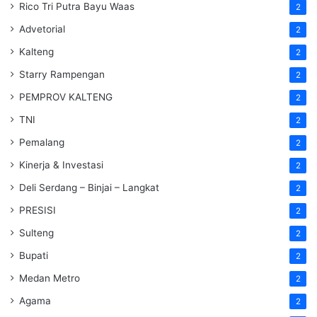
Rico Tri Putra Bayu Waas
2
Advetorial
2
Kalteng
2
Starry Rampengan
2
PEMPROV KALTENG
2
TNI
2
Pemalang
2
Kinerja & Investasi
2
Deli Serdang – Binjai – Langkat
2
PRESISI
2
Sulteng
2
Bupati
2
Medan Metro
2
Agama
2