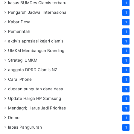
kasus BUMDes Ciamis terbaru
1
Pengaruh Jadwal Internasional
1
Kabar Desa
1
Pemerintah
1
aktivis apresiasi kejari ciamis
1
UMKM Membangun Branding
1
Strategi UMKM
1
anggota DPRD Ciamis NZ
1
Cara iPhone
1
dugaan pungutan dana desa
1
Update Harga HP Samsung
1
Mendagri; Harus Jadi Prioritas
1
Demo
1
lapas Pangururan
1