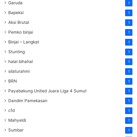
Garuda
1
Bapeksi
1
Aksi Brutal
1
Pemko binjai
1
Binjai – Langkat
1
Stunting
1
halal bihahal
1
silaturahmi
1
BRN
1
Payabakung United Juara Liga 4 Sumut
1
Dandim Pamekasan
1
cfd
1
Mahyeldi
1
Sumbar
1