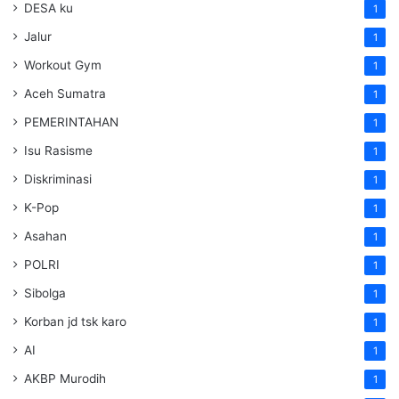
DESA ku
1
Jalur
1
Workout Gym
1
Aceh Sumatra
1
PEMERINTAHAN
1
Isu Rasisme
1
Diskriminasi
1
K-Pop
1
Asahan
1
POLRI
1
Sibolga
1
Korban jd tsk karo
1
AI
1
AKBP Murodih
1