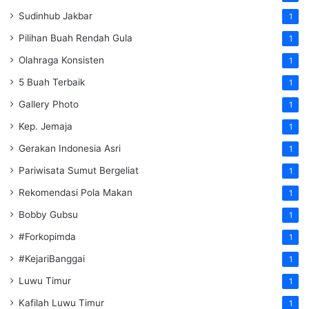
Sudinhub Jakbar
1
Pilihan Buah Rendah Gula
1
Olahraga Konsisten
1
5 Buah Terbaik
1
Gallery Photo
1
Kep. Jemaja
1
Gerakan Indonesia Asri
1
Pariwisata Sumut Bergeliat
1
Rekomendasi Pola Makan
1
Bobby Gubsu
1
#Forkopimda
1
#KejariBanggai
1
Luwu Timur
1
Kafilah Luwu Timur
1