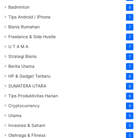
Badminton
8
Tips Android / iPhone
7
Bisnis Rumahan
7
Freelance & Side Hustle
7
U T A M A
7
Strategi Bisnis
7
Berita Utama
7
HP & Gadget Terbaru
6
SUMATERA UTARA
6
Tips Produktivitas Harian
6
Cryptocurrency
6
Utama
5
Investasi & Saham
5
Olahraga & Fitness
5