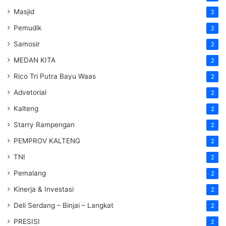
Masjid
2
Pemudik
2
Samosir
2
MEDAN KITA
2
Rico Tri Putra Bayu Waas
2
Advetorial
2
Kalteng
2
Starry Rampengan
2
PEMPROV KALTENG
2
TNI
2
Pemalang
2
Kinerja & Investasi
2
Deli Serdang – Binjai – Langkat
2
PRESISI
2