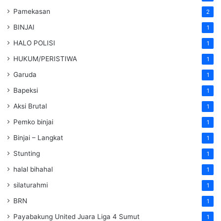
Pamekasan
2
BINJAI
1
HALO POLISI
1
HUKUM/PERISTIWA
1
Garuda
1
Bapeksi
1
Aksi Brutal
1
Pemko binjai
1
Binjai – Langkat
1
Stunting
1
halal bihahal
1
silaturahmi
1
BRN
1
Payabakung United Juara Liga 4 Sumut
1