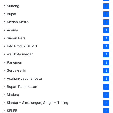
Sulteng
2
Bupati
2
Medan Metro
2
Agama
2
Siaran Pers
2
Info Produk BUMN
2
wali kota medan
2
Parlemen
2
Serba-serbi
2
Asahan-Labuhanbatu
2
Bupati Pamekasan
2
Madura
2
Siantar – Simalungun, Sergai – Tebing
2
SELEB
2