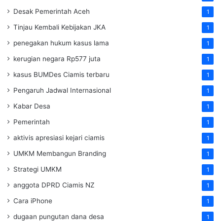
Desak Pemerintah Aceh
1
Tinjau Kembali Kebijakan JKA
1
penegakan hukum kasus lama
1
kerugian negara Rp577 juta
1
kasus BUMDes Ciamis terbaru
1
Pengaruh Jadwal Internasional
1
Kabar Desa
1
Pemerintah
1
aktivis apresiasi kejari ciamis
1
UMKM Membangun Branding
1
Strategi UMKM
1
anggota DPRD Ciamis NZ
1
Cara iPhone
1
dugaan pungutan dana desa
1