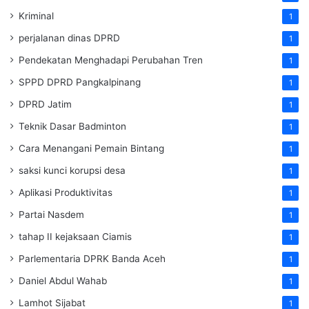
Kriminal
1
perjalanan dinas DPRD
1
Pendekatan Menghadapi Perubahan Tren
1
SPPD DPRD Pangkalpinang
1
DPRD Jatim
1
Teknik Dasar Badminton
1
Cara Menangani Pemain Bintang
1
saksi kunci korupsi desa
1
Aplikasi Produktivitas
1
Partai Nasdem
1
tahap II kejaksaan Ciamis
1
Parlementaria DPRK Banda Aceh
1
Daniel Abdul Wahab
1
Lamhot Sijabat
1