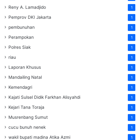
Reny A. Lamadjido
1
Pemprov DKI Jakarta
1
pembunuhan
1
Perampokan
1
Polres Siak
1
riau
1
Laporan Khusus
1
Mandailing Natal
1
Kemendagri
1
Kajati Sulsel Didik Farkhan Alisyahdi
1
Kejari Tana Toraja
1
Musrenbang Sumut
1
cucu bunuh nenek
1
wakil bupati madina Atika Azmi
1