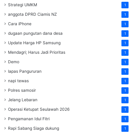
Strategi UMKM
1
anggota DPRD Ciamis NZ
1
Cara iPhone
1
dugaan pungutan dana desa
1
Update Harga HP Samsung
1
Mendagri; Harus Jadi Prioritas
1
Demo
1
lapas Pangururan
1
napi tewas
1
Polres samosir
1
Jelang Lebaran
1
Operasi Ketupat Seulawah 2026
1
Pengamanan Idul Fitri
1
Rapi Sabang Siaga dukung
1