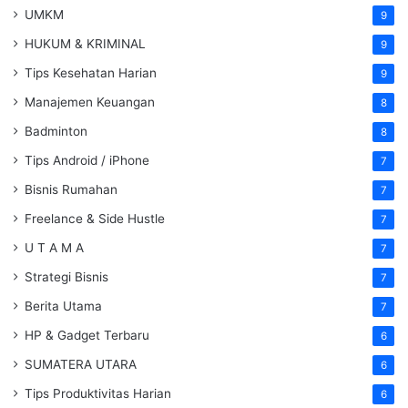
UMKM
9
HUKUM & KRIMINAL
9
Tips Kesehatan Harian
9
Manajemen Keuangan
8
Badminton
8
Tips Android / iPhone
7
Bisnis Rumahan
7
Freelance & Side Hustle
7
U T A M A
7
Strategi Bisnis
7
Berita Utama
7
HP & Gadget Terbaru
6
SUMATERA UTARA
6
Tips Produktivitas Harian
6