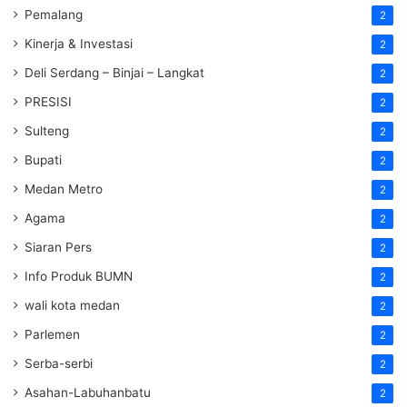
Pemalang
2
Kinerja & Investasi
2
Deli Serdang – Binjai – Langkat
2
PRESISI
2
Sulteng
2
Bupati
2
Medan Metro
2
Agama
2
Siaran Pers
2
Info Produk BUMN
2
wali kota medan
2
Parlemen
2
Serba-serbi
2
Asahan-Labuhanbatu
2