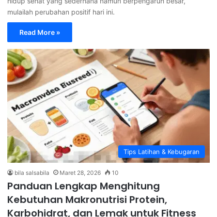
hidup sehat yang sederhana namun berpengaruh besar,
mulailah perubahan positif hari ini.
Read More »
Tips Latihan & Kebugaran
bila salsabila
Maret 28, 2026
10
Panduan Lengkap Menghitung
Kebutuhan Makronutrisi Protein,
Karbohidrat, dan Lemak untuk Fitness