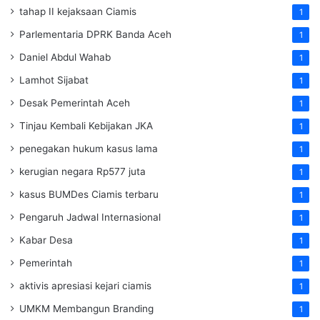
tahap II kejaksaan Ciamis
1
Parlementaria DPRK Banda Aceh
1
Daniel Abdul Wahab
1
Lamhot Sijabat
1
Desak Pemerintah Aceh
1
Tinjau Kembali Kebijakan JKA
1
penegakan hukum kasus lama
1
kerugian negara Rp577 juta
1
kasus BUMDes Ciamis terbaru
1
Pengaruh Jadwal Internasional
1
Kabar Desa
1
Pemerintah
1
aktivis apresiasi kejari ciamis
1
UMKM Membangun Branding
1