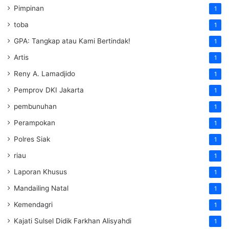
Pimpinan
1
toba
1
GPA: Tangkap atau Kami Bertindak!
1
Artis
1
Reny A. Lamadjido
1
Pemprov DKI Jakarta
1
pembunuhan
1
Perampokan
1
Polres Siak
1
riau
1
Laporan Khusus
1
Mandailing Natal
1
Kemendagri
1
Kajati Sulsel Didik Farkhan Alisyahdi
1