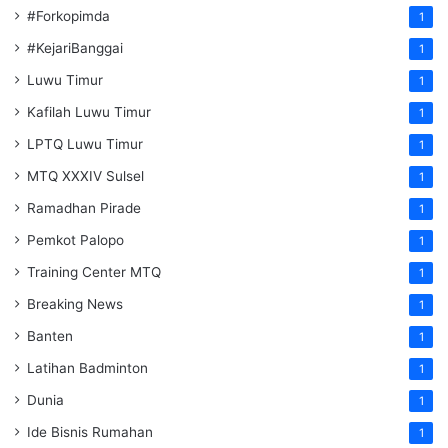
#Forkopimda
1
#KejariBanggai
1
Luwu Timur
1
Kafilah Luwu Timur
1
LPTQ Luwu Timur
1
MTQ XXXIV Sulsel
1
Ramadhan Pirade
1
Pemkot Palopo
1
Training Center MTQ
1
Breaking News
1
Banten
1
Latihan Badminton
1
Dunia
1
Ide Bisnis Rumahan
1