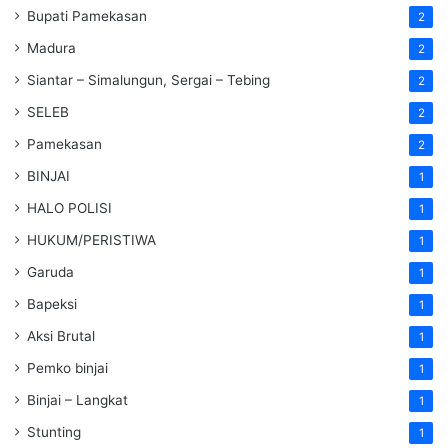
Bupati Pamekasan
2
Madura
2
Siantar – Simalungun, Sergai – Tebing
2
SELEB
2
Pamekasan
2
BINJAI
1
HALO POLISI
1
HUKUM/PERISTIWA
1
Garuda
1
Bapeksi
1
Aksi Brutal
1
Pemko binjai
1
Binjai – Langkat
1
Stunting
1