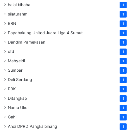
halal bihahal
1
silaturahmi
1
BRN
1
Payabakung United Juara Liga 4 Sumut
1
Dandim Pamekasan
1
cfd
1
Mahyeldi
1
Sumbar
1
Deli Serdang
1
P3K
1
Ditangkap
1
Namu Ukur
1
Gahi
1
Andi DPRD Pangkalpinang
1