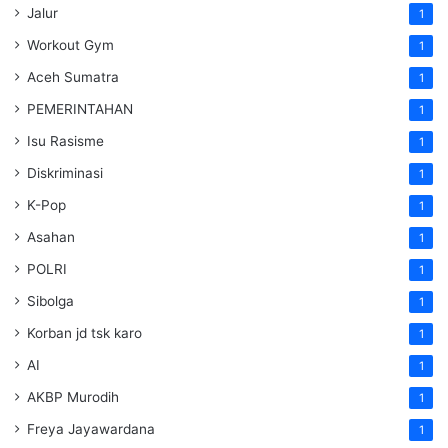
Jalur
1
Workout Gym
1
Aceh Sumatra
1
PEMERINTAHAN
1
Isu Rasisme
1
Diskriminasi
1
K-Pop
1
Asahan
1
POLRI
1
Sibolga
1
Korban jd tsk karo
1
AI
1
AKBP Murodih
1
Freya Jayawardana
1