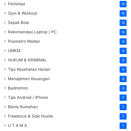
Peristiwa
10
Gym & Workout
10
Sepak Bola
10
Rekomendasi Laptop / PC
10
Posmetro Medan
9
UMKM
9
HUKUM & KRIMINAL
9
Tips Kesehatan Harian
9
Manajemen Keuangan
8
Badminton
8
Tips Android / iPhone
7
Bisnis Rumahan
7
Freelance & Side Hustle
7
U T A M A
7