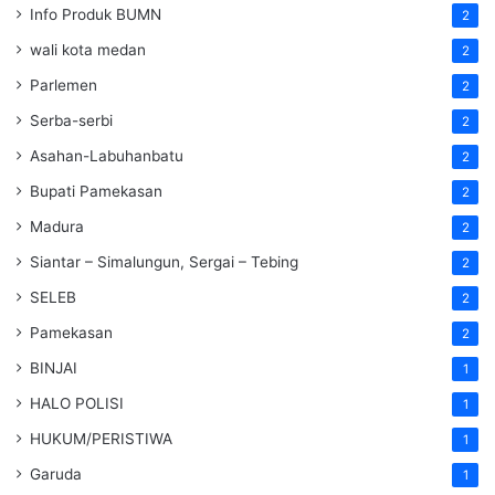
Info Produk BUMN
2
wali kota medan
2
Parlemen
2
Serba-serbi
2
Asahan-Labuhanbatu
2
Bupati Pamekasan
2
Madura
2
Siantar – Simalungun, Sergai – Tebing
2
SELEB
2
Pamekasan
2
BINJAI
1
HALO POLISI
1
HUKUM/PERISTIWA
1
Garuda
1