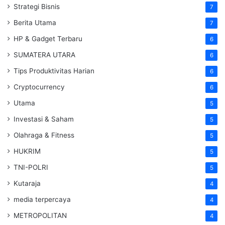
Strategi Bisnis
7
Berita Utama
7
HP & Gadget Terbaru
6
SUMATERA UTARA
6
Tips Produktivitas Harian
6
Cryptocurrency
6
Utama
5
Investasi & Saham
5
Olahraga & Fitness
5
HUKRIM
5
TNI-POLRI
5
Kutaraja
4
media terpercaya
4
METROPOLITAN
4