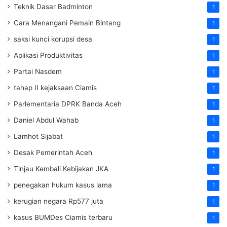
Teknik Dasar Badminton
1
Cara Menangani Pemain Bintang
1
saksi kunci korupsi desa
1
Aplikasi Produktivitas
1
Partai Nasdem
1
tahap II kejaksaan Ciamis
1
Parlementaria DPRK Banda Aceh
1
Daniel Abdul Wahab
1
Lamhot Sijabat
1
Desak Pemerintah Aceh
1
Tinjau Kembali Kebijakan JKA
1
penegakan hukum kasus lama
1
kerugian negara Rp577 juta
1
kasus BUMDes Ciamis terbaru
1