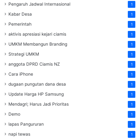
Pengaruh Jadwal Internasional
1
Kabar Desa
1
Pemerintah
1
aktivis apresiasi kejari ciamis
1
UMKM Membangun Branding
1
Strategi UMKM
1
anggota DPRD Ciamis NZ
1
Cara iPhone
1
dugaan pungutan dana desa
1
Update Harga HP Samsung
1
Mendagri; Harus Jadi Prioritas
1
Demo
1
lapas Pangururan
1
napi tewas
1