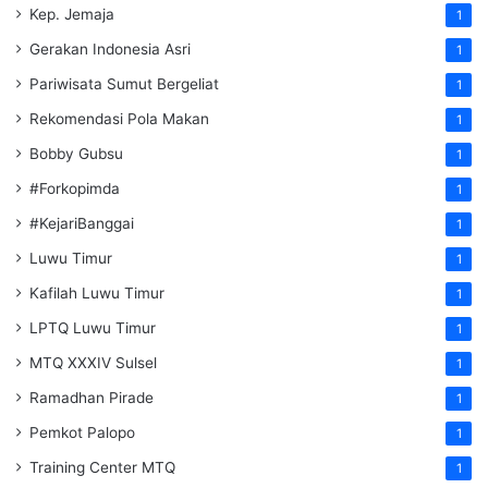
Kep. Jemaja
1
Gerakan Indonesia Asri
1
Pariwisata Sumut Bergeliat
1
Rekomendasi Pola Makan
1
Bobby Gubsu
1
#Forkopimda
1
#KejariBanggai
1
Luwu Timur
1
Kafilah Luwu Timur
1
LPTQ Luwu Timur
1
MTQ XXXIV Sulsel
1
Ramadhan Pirade
1
Pemkot Palopo
1
Training Center MTQ
1