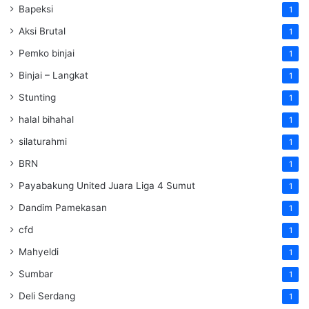
Bapeksi
1
Aksi Brutal
1
Pemko binjai
1
Binjai – Langkat
1
Stunting
1
halal bihahal
1
silaturahmi
1
BRN
1
Payabakung United Juara Liga 4 Sumut
1
Dandim Pamekasan
1
cfd
1
Mahyeldi
1
Sumbar
1
Deli Serdang
1