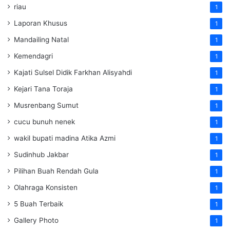
riau
1
Laporan Khusus
1
Mandailing Natal
1
Kemendagri
1
Kajati Sulsel Didik Farkhan Alisyahdi
1
Kejari Tana Toraja
1
Musrenbang Sumut
1
cucu bunuh nenek
1
wakil bupati madina Atika Azmi
1
Sudinhub Jakbar
1
Pilihan Buah Rendah Gula
1
Olahraga Konsisten
1
5 Buah Terbaik
1
Gallery Photo
1