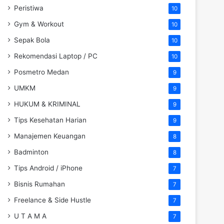
Peristiwa
10
Gym & Workout
10
Sepak Bola
10
Rekomendasi Laptop / PC
10
Posmetro Medan
9
UMKM
9
HUKUM & KRIMINAL
9
Tips Kesehatan Harian
9
Manajemen Keuangan
8
Badminton
8
Tips Android / iPhone
7
Bisnis Rumahan
7
Freelance & Side Hustle
7
U T A M A
7