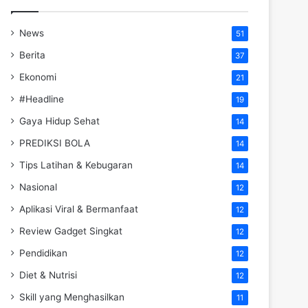
News
51
Berita
37
Ekonomi
21
#Headline
19
Gaya Hidup Sehat
14
PREDIKSI BOLA
14
Tips Latihan & Kebugaran
14
Nasional
12
Aplikasi Viral & Bermanfaat
12
Review Gadget Singkat
12
Pendidikan
12
Diet & Nutrisi
12
Skill yang Menghasilkan
11