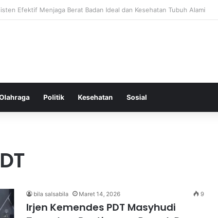
k untuk Diet yang Efektif Membakar Kalori dengan Lebih Cepat
Olahraga
Politik
Kesehatan
Sosial
PDT
bila salsabila
Maret 14, 2026
9
Irjen Kemendes PDT Masyhudi