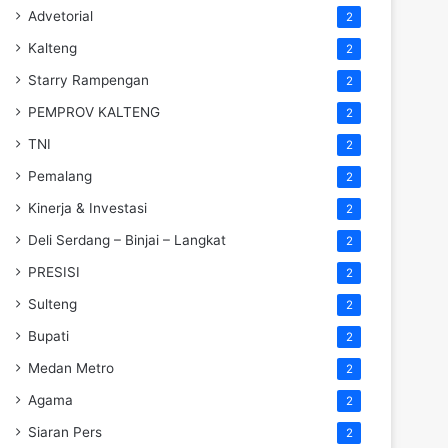
Advetorial
2
Kalteng
2
Starry Rampengan
2
PEMPROV KALTENG
2
TNI
2
Pemalang
2
Kinerja & Investasi
2
Deli Serdang – Binjai – Langkat
2
PRESISI
2
Sulteng
2
Bupati
2
Medan Metro
2
Agama
2
Siaran Pers
2