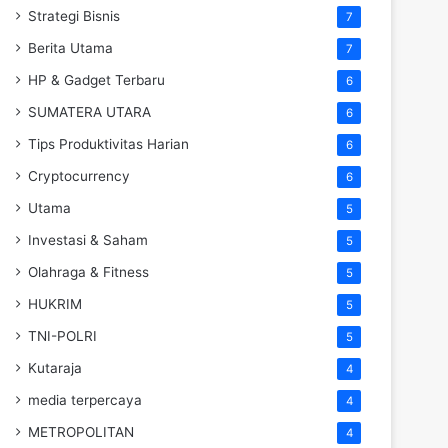
Strategi Bisnis
7
Berita Utama
7
HP & Gadget Terbaru
6
SUMATERA UTARA
6
Tips Produktivitas Harian
6
Cryptocurrency
6
Utama
5
Investasi & Saham
5
Olahraga & Fitness
5
HUKRIM
5
TNI-POLRI
5
Kutaraja
4
media terpercaya
4
METROPOLITAN
4