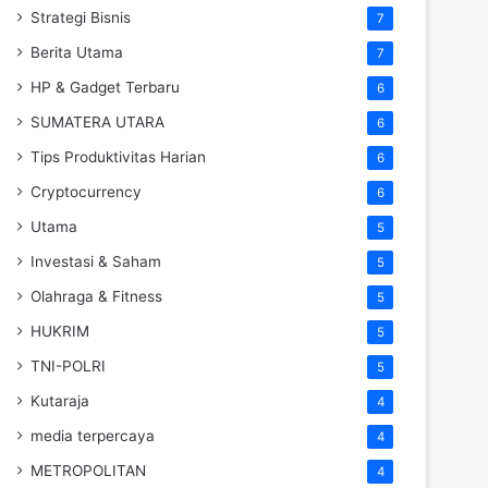
Strategi Bisnis
7
Berita Utama
7
HP & Gadget Terbaru
6
SUMATERA UTARA
6
Tips Produktivitas Harian
6
Cryptocurrency
6
Utama
5
Investasi & Saham
5
Olahraga & Fitness
5
HUKRIM
5
TNI-POLRI
5
Kutaraja
4
media terpercaya
4
METROPOLITAN
4