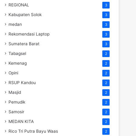
REGIONAL
3
Kabupaten Solok
3
medan
3
Rekomendasi Laptop
3
Sumatera Barat
3
Tabagsel
2
Kemenag
2
Opini
2
RSUP Kandou
2
Masjid
2
Pemudik
2
Samosir
2
MEDAN KITA
2
Rico Tri Putra Bayu Waas
2