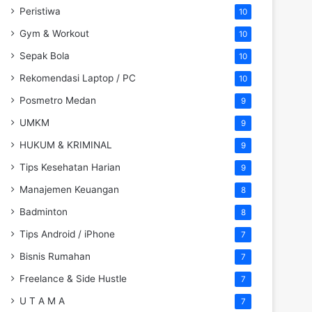
Peristiwa
10
Gym & Workout
10
Sepak Bola
10
Rekomendasi Laptop / PC
10
Posmetro Medan
9
UMKM
9
HUKUM & KRIMINAL
9
Tips Kesehatan Harian
9
Manajemen Keuangan
8
Badminton
8
Tips Android / iPhone
7
Bisnis Rumahan
7
Freelance & Side Hustle
7
U T A M A
7