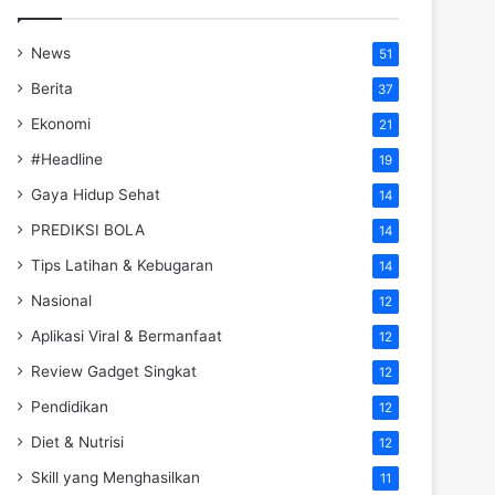
News
51
Berita
37
Ekonomi
21
#Headline
19
Gaya Hidup Sehat
14
PREDIKSI BOLA
14
Tips Latihan & Kebugaran
14
Nasional
12
Aplikasi Viral & Bermanfaat
12
Review Gadget Singkat
12
Pendidikan
12
Diet & Nutrisi
12
Skill yang Menghasilkan
11