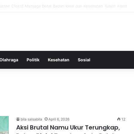
k untuk Diet yang Efektif Membakar Kalori dengan Lebih Cepat
Olahraga
Politik
Kesehatan
Sosial
bila salsabila
April 6, 2026
12
Aksi Brutal Namu Ukur Terungkap,