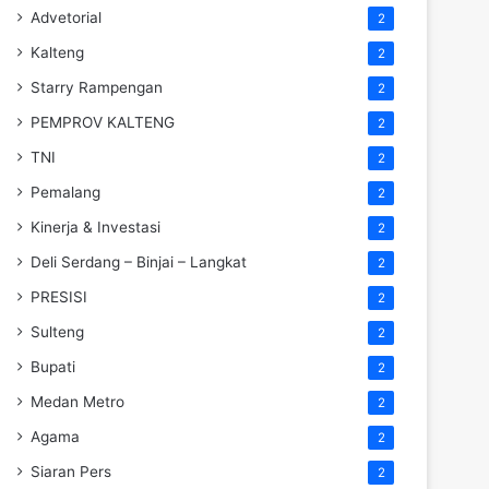
Advetorial
2
Kalteng
2
Starry Rampengan
2
PEMPROV KALTENG
2
TNI
2
Pemalang
2
Kinerja & Investasi
2
Deli Serdang – Binjai – Langkat
2
PRESISI
2
Sulteng
2
Bupati
2
Medan Metro
2
Agama
2
Siaran Pers
2