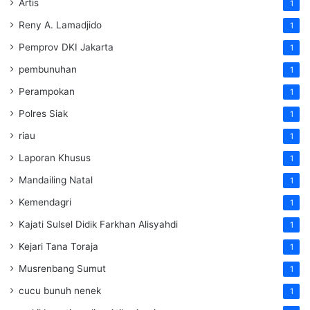
Artis
1
Reny A. Lamadjido
1
Pemprov DKI Jakarta
1
pembunuhan
1
Perampokan
1
Polres Siak
1
riau
1
Laporan Khusus
1
Mandailing Natal
1
Kemendagri
1
Kajati Sulsel Didik Farkhan Alisyahdi
1
Kejari Tana Toraja
1
Musrenbang Sumut
1
cucu bunuh nenek
1