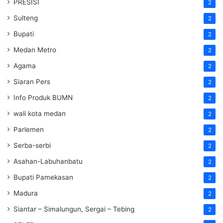
PRESISI
2
Sulteng
2
Bupati
2
Medan Metro
2
Agama
2
Siaran Pers
2
Info Produk BUMN
2
wali kota medan
2
Parlemen
2
Serba-serbi
2
Asahan-Labuhanbatu
2
Bupati Pamekasan
2
Madura
2
Siantar – Simalungun, Sergai – Tebing
2