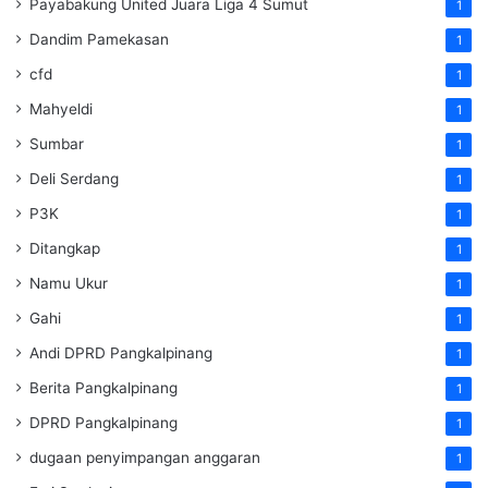
Payabakung United Juara Liga 4 Sumut
1
Dandim Pamekasan
1
cfd
1
Mahyeldi
1
Sumbar
1
Deli Serdang
1
P3K
1
Ditangkap
1
Namu Ukur
1
Gahi
1
Andi DPRD Pangkalpinang
1
Berita Pangkalpinang
1
DPRD Pangkalpinang
1
dugaan penyimpangan anggaran
1