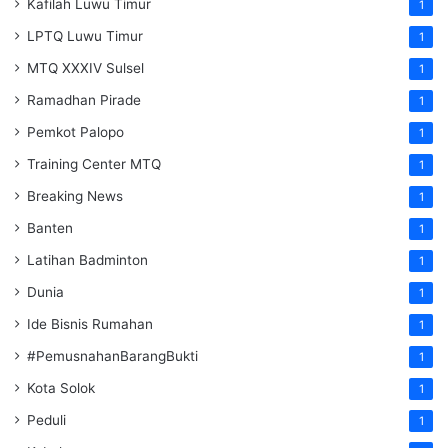
Kafilah Luwu Timur
1
LPTQ Luwu Timur
1
MTQ XXXIV Sulsel
1
Ramadhan Pirade
1
Pemkot Palopo
1
Training Center MTQ
1
Breaking News
1
Banten
1
Latihan Badminton
1
Dunia
1
Ide Bisnis Rumahan
1
#PemusnahanBarangBukti
1
Kota Solok
1
Peduli
1