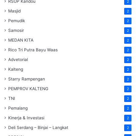
RSUP Kandou
2
Masjid
2
Pemudik
2
Samosir
2
MEDAN KITA
2
Rico Tri Putra Bayu Waas
2
Advetorial
2
Kalteng
2
Starry Rampengan
2
PEMPROV KALTENG
2
TNI
2
Pemalang
2
Kinerja & Investasi
2
Deli Serdang – Binjai – Langkat
2