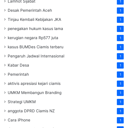
Lamhot Sijabat
1
Desak Pemerintah Aceh
1
Tinjau Kembali Kebijakan JKA
1
penegakan hukum kasus lama
1
kerugian negara Rp577 juta
1
kasus BUMDes Ciamis terbaru
1
Pengaruh Jadwal Internasional
1
Kabar Desa
1
Pemerintah
1
aktivis apresiasi kejari ciamis
1
UMKM Membangun Branding
1
Strategi UMKM
1
anggota DPRD Ciamis NZ
1
Cara iPhone
1