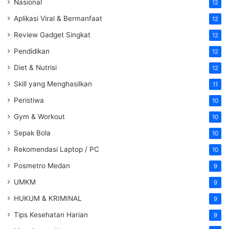
Nasional
12
Aplikasi Viral & Bermanfaat
12
Review Gadget Singkat
12
Pendidikan
12
Diet & Nutrisi
12
Skill yang Menghasilkan
11
Peristiwa
10
Gym & Workout
10
Sepak Bola
10
Rekomendasi Laptop / PC
10
Posmetro Medan
9
UMKM
9
HUKUM & KRIMINAL
9
Tips Kesehatan Harian
9