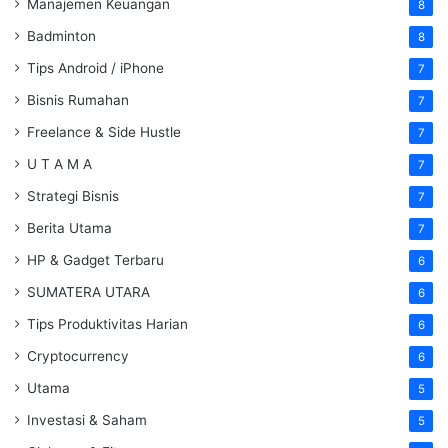
Manajemen Keuangan
8
Badminton
8
Tips Android / iPhone
7
Bisnis Rumahan
7
Freelance & Side Hustle
7
U T A M A
7
Strategi Bisnis
7
Berita Utama
7
HP & Gadget Terbaru
6
SUMATERA UTARA
6
Tips Produktivitas Harian
6
Cryptocurrency
6
Utama
5
Investasi & Saham
5