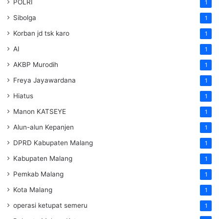
POLRI
1
Sibolga
1
Korban jd tsk karo
1
AI
1
AKBP Murodih
1
Freya Jayawardana
1
Hiatus
1
Manon KATSEYE
1
Alun-alun Kepanjen
1
DPRD Kabupaten Malang
1
Kabupaten Malang
1
Pemkab Malang
1
Kota Malang
1
operasi ketupat semeru
1