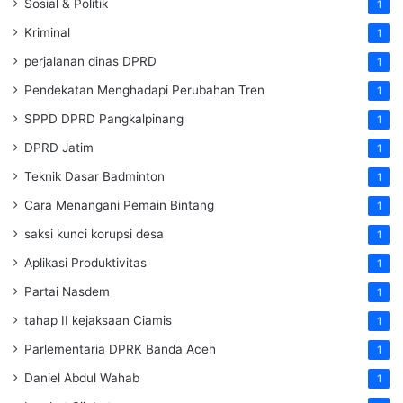
Sosial & Politik
1
Kriminal
1
perjalanan dinas DPRD
1
Pendekatan Menghadapi Perubahan Tren
1
SPPD DPRD Pangkalpinang
1
DPRD Jatim
1
Teknik Dasar Badminton
1
Cara Menangani Pemain Bintang
1
saksi kunci korupsi desa
1
Aplikasi Produktivitas
1
Partai Nasdem
1
tahap II kejaksaan Ciamis
1
Parlementaria DPRK Banda Aceh
1
Daniel Abdul Wahab
1