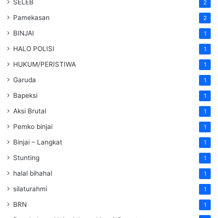
SELEB
2
Pamekasan
2
BINJAI
1
HALO POLISI
1
HUKUM/PERISTIWA
1
Garuda
1
Bapeksi
1
Aksi Brutal
1
Pemko binjai
1
Binjai – Langkat
1
Stunting
1
halal bihahal
1
silaturahmi
1
BRN
1