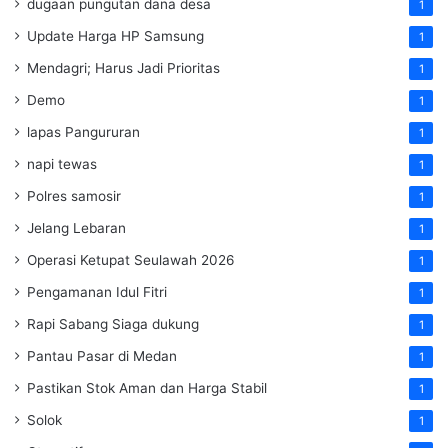
dugaan pungutan dana desa
1
Update Harga HP Samsung
1
Mendagri; Harus Jadi Prioritas
1
Demo
1
lapas Pangururan
1
napi tewas
1
Polres samosir
1
Jelang Lebaran
1
Operasi Ketupat Seulawah 2026
1
Pengamanan Idul Fitri
1
Rapi Sabang Siaga dukung
1
Pantau Pasar di Medan
1
Pastikan Stok Aman dan Harga Stabil
1
Solok
1