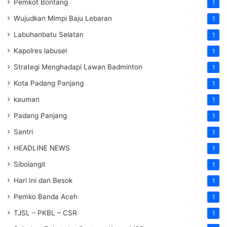
Pemkot Bontang
1
Wujudkan Mimpi Baju Lebaran
1
Labuhanbatu Selatan
1
Kapolres labusel
1
Strategi Menghadapi Lawan Badminton
1
Kota Padang Panjang
1
kauman
1
Padang Panjang
1
Santri
1
HEADLINE NEWS
1
Sibolangit
1
Hari Ini dan Besok
1
Pemko Banda Aceh
1
TJSL – PKBL – CSR
1