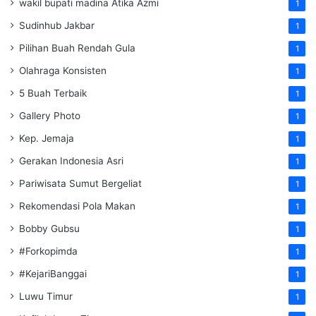
wakil bupati madina Atika Azmi
1
Sudinhub Jakbar
1
Pilihan Buah Rendah Gula
1
Olahraga Konsisten
1
5 Buah Terbaik
1
Gallery Photo
1
Kep. Jemaja
1
Gerakan Indonesia Asri
1
Pariwisata Sumut Bergeliat
1
Rekomendasi Pola Makan
1
Bobby Gubsu
1
#Forkopimda
1
#KejariBanggai
1
Luwu Timur
1