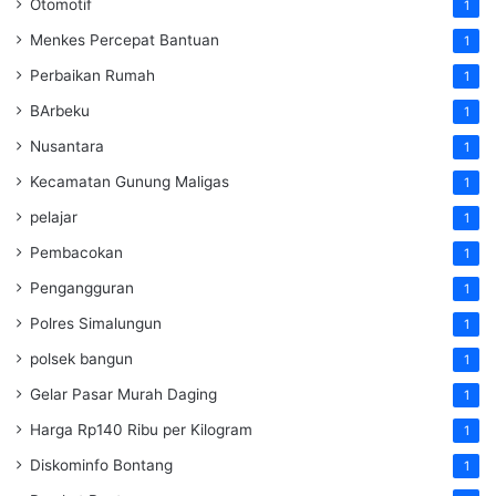
Otomotif
1
Menkes Percepat Bantuan
1
Perbaikan Rumah
1
BArbeku
1
Nusantara
1
Kecamatan Gunung Maligas
1
pelajar
1
Pembacokan
1
Pengangguran
1
Polres Simalungun
1
polsek bangun
1
Gelar Pasar Murah Daging
1
Harga Rp140 Ribu per Kilogram
1
Diskominfo Bontang
1