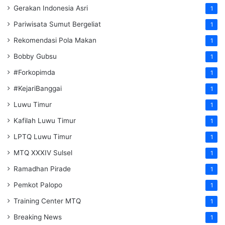
Gerakan Indonesia Asri
1
Pariwisata Sumut Bergeliat
1
Rekomendasi Pola Makan
1
Bobby Gubsu
1
#Forkopimda
1
#KejariBanggai
1
Luwu Timur
1
Kafilah Luwu Timur
1
LPTQ Luwu Timur
1
MTQ XXXIV Sulsel
1
Ramadhan Pirade
1
Pemkot Palopo
1
Training Center MTQ
1
Breaking News
1