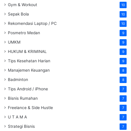
Gym & Workout
10
Sepak Bola
10
Rekomendasi Laptop / PC
10
Posmetro Medan
9
UMKM
9
HUKUM & KRIMINAL
9
Tips Kesehatan Harian
9
Manajemen Keuangan
8
Badminton
8
Tips Android / iPhone
7
Bisnis Rumahan
7
Freelance & Side Hustle
7
U T A M A
7
Strategi Bisnis
7