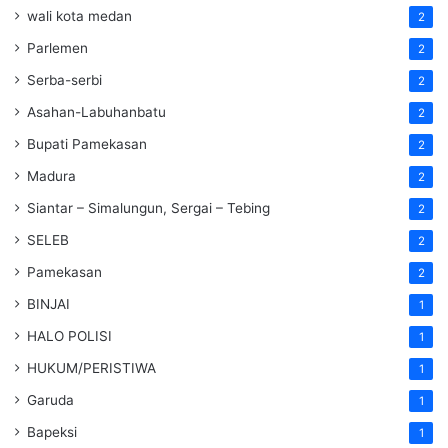
wali kota medan
2
Parlemen
2
Serba-serbi
2
Asahan-Labuhanbatu
2
Bupati Pamekasan
2
Madura
2
Siantar – Simalungun, Sergai – Tebing
2
SELEB
2
Pamekasan
2
BINJAI
1
HALO POLISI
1
HUKUM/PERISTIWA
1
Garuda
1
Bapeksi
1