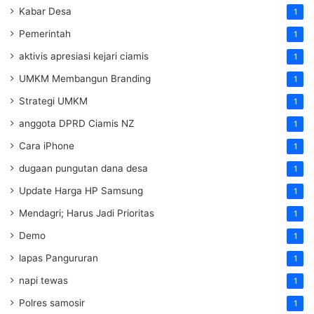
Kabar Desa
1
Pemerintah
1
aktivis apresiasi kejari ciamis
1
UMKM Membangun Branding
1
Strategi UMKM
1
anggota DPRD Ciamis NZ
1
Cara iPhone
1
dugaan pungutan dana desa
1
Update Harga HP Samsung
1
Mendagri; Harus Jadi Prioritas
1
Demo
1
lapas Pangururan
1
napi tewas
1
Polres samosir
1