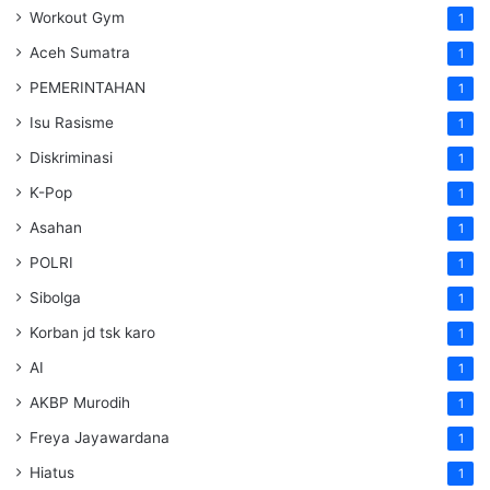
Workout Gym
1
Aceh Sumatra
1
PEMERINTAHAN
1
Isu Rasisme
1
Diskriminasi
1
K-Pop
1
Asahan
1
POLRI
1
Sibolga
1
Korban jd tsk karo
1
AI
1
AKBP Murodih
1
Freya Jayawardana
1
Hiatus
1