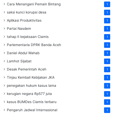
Cara Menangani Pemain Bintang
1
saksi kunci korupsi desa
1
Aplikasi Produktivitas
1
Partai Nasdem
1
tahap II kejaksaan Ciamis
1
Parlementaria DPRK Banda Aceh
1
Daniel Abdul Wahab
1
Lamhot Sijabat
1
Desak Pemerintah Aceh
1
Tinjau Kembali Kebijakan JKA
1
penegakan hukum kasus lama
1
kerugian negara Rp577 juta
1
kasus BUMDes Ciamis terbaru
1
Pengaruh Jadwal Internasional
1