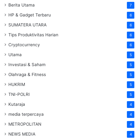
Berita Utama
7
HP & Gadget Terbaru
6
SUMATERA UTARA
6
Tips Produktivitas Harian
6
Cryptocurrency
6
Utama
5
Investasi & Saham
5
Olahraga & Fitness
5
HUKRIM
5
TNI-POLRI
5
Kutaraja
4
media terpercaya
4
METROPOLITAN
4
NEWS MEDIA
4