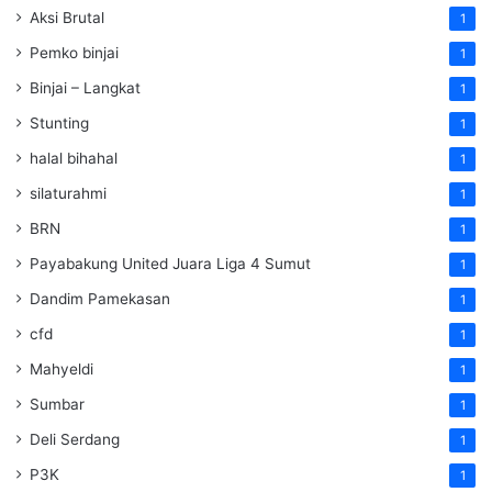
Aksi Brutal
1
Pemko binjai
1
Binjai – Langkat
1
Stunting
1
halal bihahal
1
silaturahmi
1
BRN
1
Payabakung United Juara Liga 4 Sumut
1
Dandim Pamekasan
1
cfd
1
Mahyeldi
1
Sumbar
1
Deli Serdang
1
P3K
1