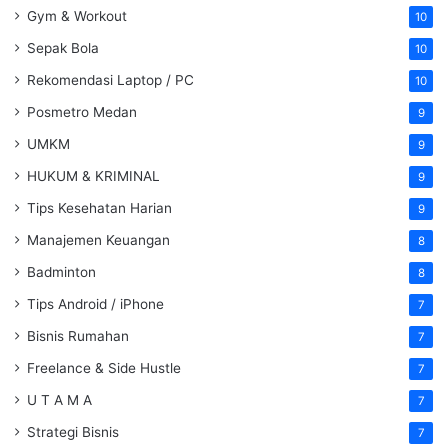
Gym & Workout
10
Sepak Bola
10
Rekomendasi Laptop / PC
10
Posmetro Medan
9
UMKM
9
HUKUM & KRIMINAL
9
Tips Kesehatan Harian
9
Manajemen Keuangan
8
Badminton
8
Tips Android / iPhone
7
Bisnis Rumahan
7
Freelance & Side Hustle
7
U T A M A
7
Strategi Bisnis
7