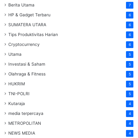
Berita Utama
7
HP & Gadget Terbaru
6
SUMATERA UTARA
6
Tips Produktivitas Harian
6
Cryptocurrency
6
Utama
5
Investasi & Saham
5
Olahraga & Fitness
5
HUKRIM
5
TNI-POLRI
5
Kutaraja
4
media terpercaya
4
METROPOLITAN
4
NEWS MEDIA
4