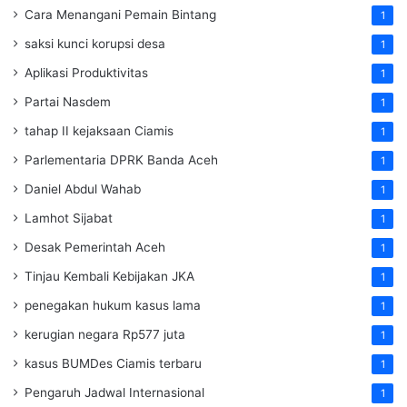
Cara Menangani Pemain Bintang
1
saksi kunci korupsi desa
1
Aplikasi Produktivitas
1
Partai Nasdem
1
tahap II kejaksaan Ciamis
1
Parlementaria DPRK Banda Aceh
1
Daniel Abdul Wahab
1
Lamhot Sijabat
1
Desak Pemerintah Aceh
1
Tinjau Kembali Kebijakan JKA
1
penegakan hukum kasus lama
1
kerugian negara Rp577 juta
1
kasus BUMDes Ciamis terbaru
1
Pengaruh Jadwal Internasional
1