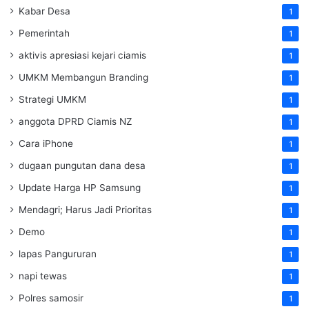
Kabar Desa
1
Pemerintah
1
aktivis apresiasi kejari ciamis
1
UMKM Membangun Branding
1
Strategi UMKM
1
anggota DPRD Ciamis NZ
1
Cara iPhone
1
dugaan pungutan dana desa
1
Update Harga HP Samsung
1
Mendagri; Harus Jadi Prioritas
1
Demo
1
lapas Pangururan
1
napi tewas
1
Polres samosir
1