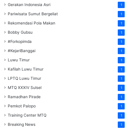
Gerakan Indonesia Asri
1
Pariwisata Sumut Bergeliat
1
Rekomendasi Pola Makan
1
Bobby Gubsu
1
#Forkopimda
1
#KejariBanggai
1
Luwu Timur
1
Kafilah Luwu Timur
1
LPTQ Luwu Timur
1
MTQ XXXIV Sulsel
1
Ramadhan Pirade
1
Pemkot Palopo
1
Training Center MTQ
1
Breaking News
1