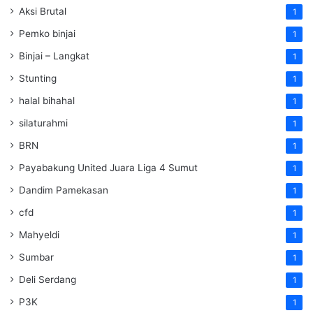
Aksi Brutal
1
Pemko binjai
1
Binjai – Langkat
1
Stunting
1
halal bihahal
1
silaturahmi
1
BRN
1
Payabakung United Juara Liga 4 Sumut
1
Dandim Pamekasan
1
cfd
1
Mahyeldi
1
Sumbar
1
Deli Serdang
1
P3K
1