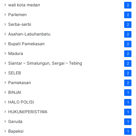
wali kota medan
2
Parlemen
2
Serba-serbi
2
Asahan-Labuhanbatu
2
Bupati Pamekasan
2
Madura
2
Siantar – Simalungun, Sergai – Tebing
2
SELEB
2
Pamekasan
2
BINJAI
1
HALO POLISI
1
HUKUM/PERISTIWA
1
Garuda
1
Bapeksi
1