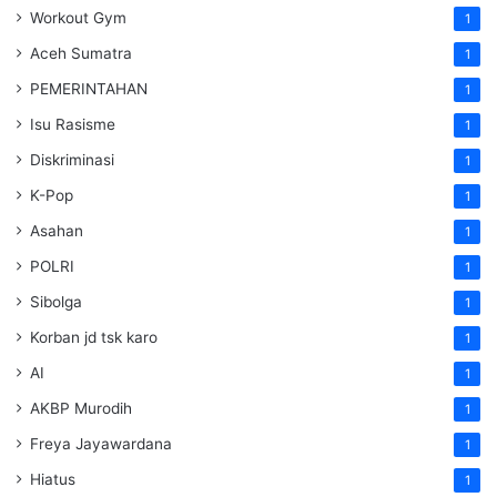
Workout Gym
1
Aceh Sumatra
1
PEMERINTAHAN
1
Isu Rasisme
1
Diskriminasi
1
K-Pop
1
Asahan
1
POLRI
1
Sibolga
1
Korban jd tsk karo
1
AI
1
AKBP Murodih
1
Freya Jayawardana
1
Hiatus
1