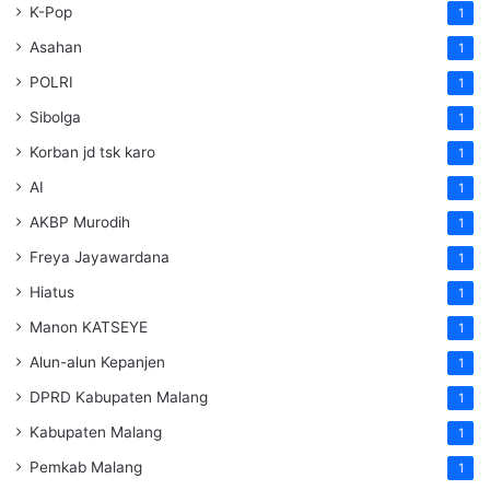
K-Pop
1
Asahan
1
POLRI
1
Sibolga
1
Korban jd tsk karo
1
AI
1
AKBP Murodih
1
Freya Jayawardana
1
Hiatus
1
Manon KATSEYE
1
Alun-alun Kepanjen
1
DPRD Kabupaten Malang
1
Kabupaten Malang
1
Pemkab Malang
1