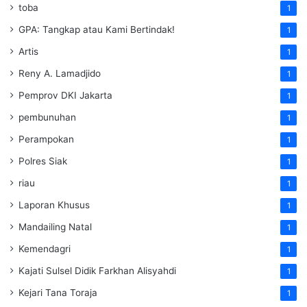
toba
1
GPA: Tangkap atau Kami Bertindak!
1
Artis
1
Reny A. Lamadjido
1
Pemprov DKI Jakarta
1
pembunuhan
1
Perampokan
1
Polres Siak
1
riau
1
Laporan Khusus
1
Mandailing Natal
1
Kemendagri
1
Kajati Sulsel Didik Farkhan Alisyahdi
1
Kejari Tana Toraja
1