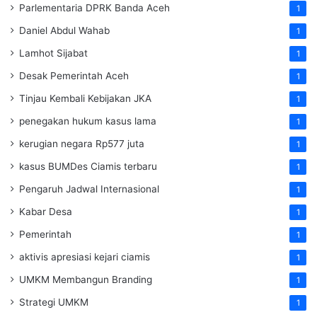
Parlementaria DPRK Banda Aceh
1
Daniel Abdul Wahab
1
Lamhot Sijabat
1
Desak Pemerintah Aceh
1
Tinjau Kembali Kebijakan JKA
1
penegakan hukum kasus lama
1
kerugian negara Rp577 juta
1
kasus BUMDes Ciamis terbaru
1
Pengaruh Jadwal Internasional
1
Kabar Desa
1
Pemerintah
1
aktivis apresiasi kejari ciamis
1
UMKM Membangun Branding
1
Strategi UMKM
1