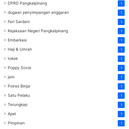
DPRD Pangkalpinang
1
dugaan penyimpangan anggaran
1
Feri Sardani
1
Kejaksaan Negeri Pangkalpinang
1
Embarkasi
1
Haji & Umrah
1
tokek
1
Poppy Sovia
1
jam
1
Polres Binjai
1
Satu Pelaku
1
Terungkap
1
Apel
1
Pimpinan
1