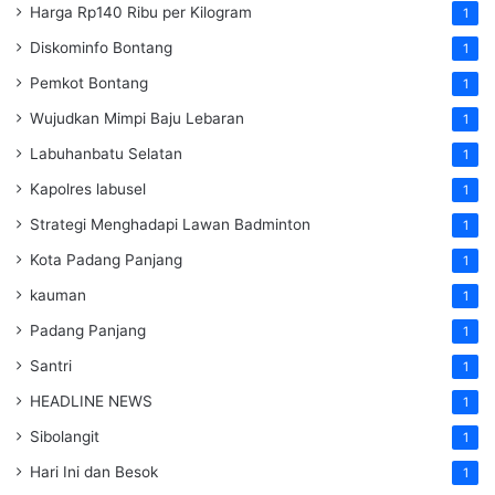
Harga Rp140 Ribu per Kilogram
1
Diskominfo Bontang
1
Pemkot Bontang
1
Wujudkan Mimpi Baju Lebaran
1
Labuhanbatu Selatan
1
Kapolres labusel
1
Strategi Menghadapi Lawan Badminton
1
Kota Padang Panjang
1
kauman
1
Padang Panjang
1
Santri
1
HEADLINE NEWS
1
Sibolangit
1
Hari Ini dan Besok
1