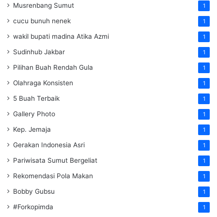
Musrenbang Sumut
1
cucu bunuh nenek
1
wakil bupati madina Atika Azmi
1
Sudinhub Jakbar
1
Pilihan Buah Rendah Gula
1
Olahraga Konsisten
1
5 Buah Terbaik
1
Gallery Photo
1
Kep. Jemaja
1
Gerakan Indonesia Asri
1
Pariwisata Sumut Bergeliat
1
Rekomendasi Pola Makan
1
Bobby Gubsu
1
#Forkopimda
1