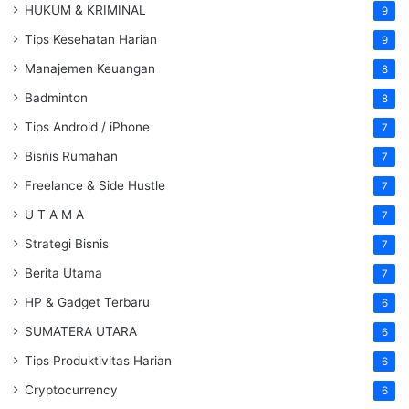
HUKUM & KRIMINAL
9
Tips Kesehatan Harian
9
Manajemen Keuangan
8
Badminton
8
Tips Android / iPhone
7
Bisnis Rumahan
7
Freelance & Side Hustle
7
U T A M A
7
Strategi Bisnis
7
Berita Utama
7
HP & Gadget Terbaru
6
SUMATERA UTARA
6
Tips Produktivitas Harian
6
Cryptocurrency
6