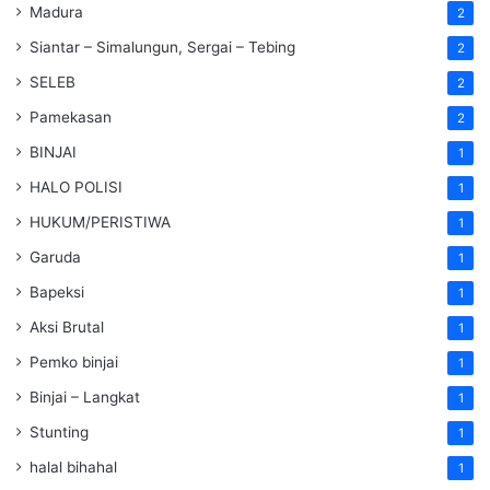
Madura
2
Siantar – Simalungun, Sergai – Tebing
2
SELEB
2
Pamekasan
2
BINJAI
1
HALO POLISI
1
HUKUM/PERISTIWA
1
Garuda
1
Bapeksi
1
Aksi Brutal
1
Pemko binjai
1
Binjai – Langkat
1
Stunting
1
halal bihahal
1