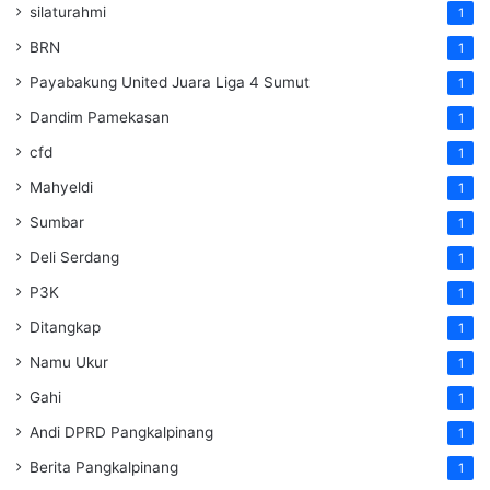
silaturahmi
1
BRN
1
Payabakung United Juara Liga 4 Sumut
1
Dandim Pamekasan
1
cfd
1
Mahyeldi
1
Sumbar
1
Deli Serdang
1
P3K
1
Ditangkap
1
Namu Ukur
1
Gahi
1
Andi DPRD Pangkalpinang
1
Berita Pangkalpinang
1