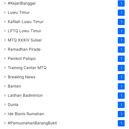
#KejariBanggai
1
Luwu Timur
1
Kafilah Luwu Timur
1
LPTQ Luwu Timur
1
MTQ XXXIV Sulsel
1
Ramadhan Pirade
1
Pemkot Palopo
1
Training Center MTQ
1
Breaking News
1
Banten
1
Latihan Badminton
1
Dunia
1
Ide Bisnis Rumahan
1
#PemusnahanBarangBukti
1