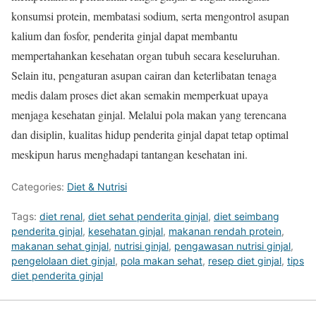
konsumsi protein, membatasi sodium, serta mengontrol asupan
kalium dan fosfor, penderita ginjal dapat membantu
mempertahankan kesehatan organ tubuh secara keseluruhan.
Selain itu, pengaturan asupan cairan dan keterlibatan tenaga
medis dalam proses diet akan semakin memperkuat upaya
menjaga kesehatan ginjal. Melalui pola makan yang terencana
dan disiplin, kualitas hidup penderita ginjal dapat tetap optimal
meskipun harus menghadapi tantangan kesehatan ini.
Categories:
Diet & Nutrisi
Tags:
diet renal
,
diet sehat penderita ginjal
,
diet seimbang
penderita ginjal
,
kesehatan ginjal
,
makanan rendah protein
,
makanan sehat ginjal
,
nutrisi ginjal
,
pengawasan nutrisi ginjal
,
pengelolaan diet ginjal
,
pola makan sehat
,
resep diet ginjal
,
tips
diet penderita ginjal