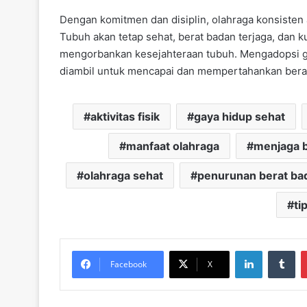
Dengan komitmen dan disiplin, olahraga konsisten 
Tubuh akan tetap sehat, berat badan terjaga, dan k
mengorbankan kesejahteraan tubuh. Mengadopsi gay
diambil untuk mencapai dan mempertahankan berat
aktivitas fisik
gaya hidup sehat
manfaat olahraga
menjaga b
olahraga sehat
penurunan berat ba
ti
LinkedIn
Tu
Facebook
X