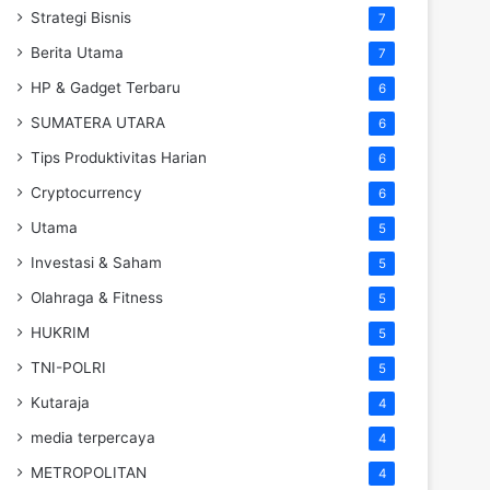
Strategi Bisnis
7
Berita Utama
7
HP & Gadget Terbaru
6
SUMATERA UTARA
6
Tips Produktivitas Harian
6
Cryptocurrency
6
Utama
5
Investasi & Saham
5
Olahraga & Fitness
5
HUKRIM
5
TNI-POLRI
5
Kutaraja
4
media terpercaya
4
METROPOLITAN
4