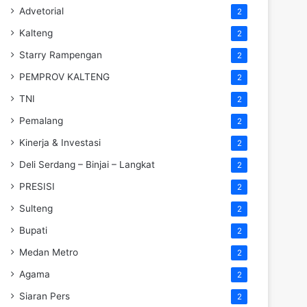
Advetorial
2
Kalteng
2
Starry Rampengan
2
PEMPROV KALTENG
2
TNI
2
Pemalang
2
Kinerja & Investasi
2
Deli Serdang – Binjai – Langkat
2
PRESISI
2
Sulteng
2
Bupati
2
Medan Metro
2
Agama
2
Siaran Pers
2