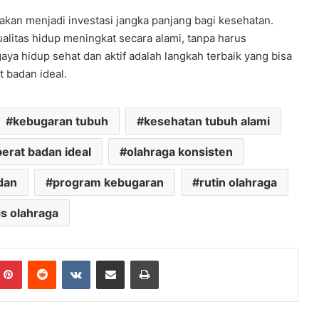
akan menjadi investasi jangka panjang bagi kesehatan.
ualitas hidup meningkat secara alami, tanpa harus
a hidup sehat dan aktif adalah langkah terbaik yang bisa
 badan ideal.
kebugaran tubuh
kesehatan tubuh alami
erat badan ideal
olahraga konsisten
dan
program kebugaran
rutin olahraga
ps olahraga
mblr
Pinterest
Reddit
VKontakte
Share via Email
Print