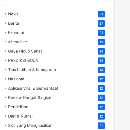
News
51
Berita
37
Ekonomi
21
#Headline
19
Gaya Hidup Sehat
14
PREDIKSI BOLA
14
Tips Latihan & Kebugaran
14
Nasional
12
Aplikasi Viral & Bermanfaat
12
Review Gadget Singkat
12
Pendidikan
12
Diet & Nutrisi
12
Skill yang Menghasilkan
11