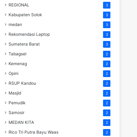
REGIONAL
3
Kabupaten Solok
3
medan
3
Rekomendasi Laptop
3
Sumatera Barat
3
Tabagsel
2
Kemenag
2
Opini
2
RSUP Kandou
2
Masjid
2
Pemudik
2
Samosir
2
MEDAN KITA
2
Rico Tri Putra Bayu Waas
2