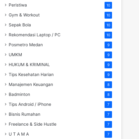
Peristiwa
10
Gym & Workout
10
Sepak Bola
10
Rekomendasi Laptop / PC
10
Posmetro Medan
9
UMKM
9
HUKUM & KRIMINAL
9
Tips Kesehatan Harian
9
Manajemen Keuangan
8
Badminton
8
Tips Android / iPhone
7
Bisnis Rumahan
7
Freelance & Side Hustle
7
U T A M A
7