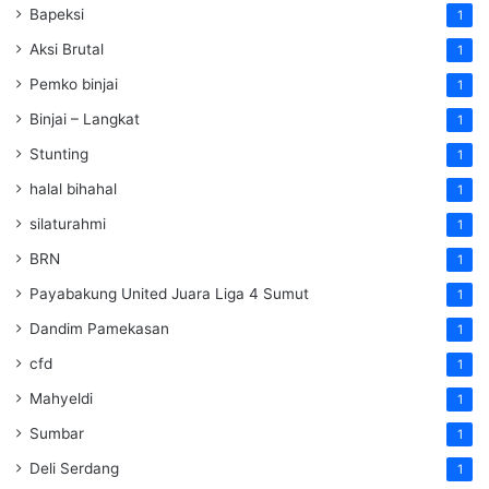
Bapeksi
1
Aksi Brutal
1
Pemko binjai
1
Binjai – Langkat
1
Stunting
1
halal bihahal
1
silaturahmi
1
BRN
1
Payabakung United Juara Liga 4 Sumut
1
Dandim Pamekasan
1
cfd
1
Mahyeldi
1
Sumbar
1
Deli Serdang
1