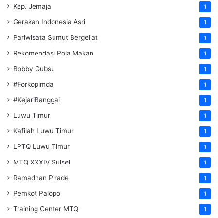
Kep. Jemaja
1
Gerakan Indonesia Asri
1
Pariwisata Sumut Bergeliat
1
Rekomendasi Pola Makan
1
Bobby Gubsu
1
#Forkopimda
1
#KejariBanggai
1
Luwu Timur
1
Kafilah Luwu Timur
1
LPTQ Luwu Timur
1
MTQ XXXIV Sulsel
1
Ramadhan Pirade
1
Pemkot Palopo
1
Training Center MTQ
1