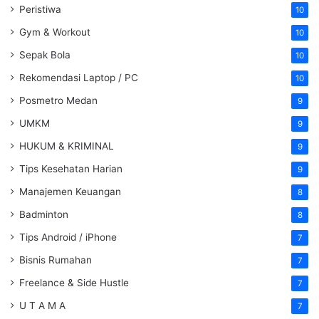
Peristiwa
10
Gym & Workout
10
Sepak Bola
10
Rekomendasi Laptop / PC
10
Posmetro Medan
9
UMKM
9
HUKUM & KRIMINAL
9
Tips Kesehatan Harian
9
Manajemen Keuangan
8
Badminton
8
Tips Android / iPhone
7
Bisnis Rumahan
7
Freelance & Side Hustle
7
U T A M A
7