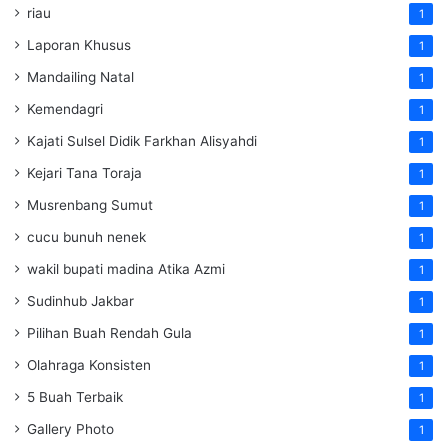
riau
1
Laporan Khusus
1
Mandailing Natal
1
Kemendagri
1
Kajati Sulsel Didik Farkhan Alisyahdi
1
Kejari Tana Toraja
1
Musrenbang Sumut
1
cucu bunuh nenek
1
wakil bupati madina Atika Azmi
1
Sudinhub Jakbar
1
Pilihan Buah Rendah Gula
1
Olahraga Konsisten
1
5 Buah Terbaik
1
Gallery Photo
1