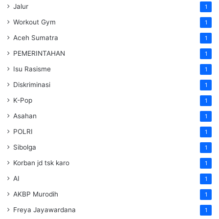
Jalur
1
Workout Gym
1
Aceh Sumatra
1
PEMERINTAHAN
1
Isu Rasisme
1
Diskriminasi
1
K-Pop
1
Asahan
1
POLRI
1
Sibolga
1
Korban jd tsk karo
1
AI
1
AKBP Murodih
1
Freya Jayawardana
1