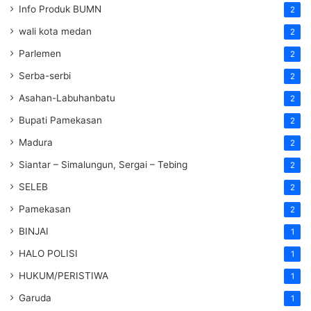
Info Produk BUMN
2
wali kota medan
2
Parlemen
2
Serba-serbi
2
Asahan-Labuhanbatu
2
Bupati Pamekasan
2
Madura
2
Siantar – Simalungun, Sergai – Tebing
2
SELEB
2
Pamekasan
2
BINJAI
1
HALO POLISI
1
HUKUM/PERISTIWA
1
Garuda
1