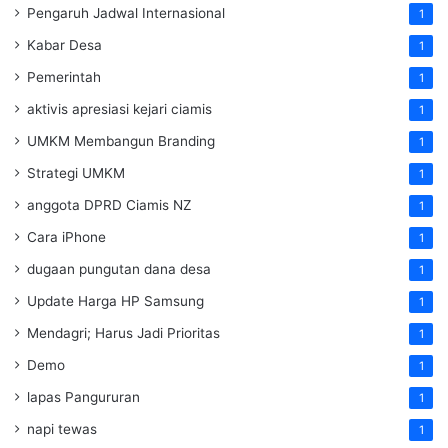
Pengaruh Jadwal Internasional
1
Kabar Desa
1
Pemerintah
1
aktivis apresiasi kejari ciamis
1
UMKM Membangun Branding
1
Strategi UMKM
1
anggota DPRD Ciamis NZ
1
Cara iPhone
1
dugaan pungutan dana desa
1
Update Harga HP Samsung
1
Mendagri; Harus Jadi Prioritas
1
Demo
1
lapas Pangururan
1
napi tewas
1