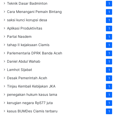
Teknik Dasar Badminton
1
Cara Menangani Pemain Bintang
1
saksi kunci korupsi desa
1
Aplikasi Produktivitas
1
Partai Nasdem
1
tahap II kejaksaan Ciamis
1
Parlementaria DPRK Banda Aceh
1
Daniel Abdul Wahab
1
Lamhot Sijabat
1
Desak Pemerintah Aceh
1
Tinjau Kembali Kebijakan JKA
1
penegakan hukum kasus lama
1
kerugian negara Rp577 juta
1
kasus BUMDes Ciamis terbaru
1