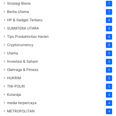
Strategi Bisnis
7
Berita Utama
7
HP & Gadget Terbaru
6
SUMATERA UTARA
6
Tips Produktivitas Harian
6
Cryptocurrency
6
Utama
5
Investasi & Saham
5
Olahraga & Fitness
5
HUKRIM
5
TNI-POLRI
5
Kutaraja
4
media terpercaya
4
METROPOLITAN
4