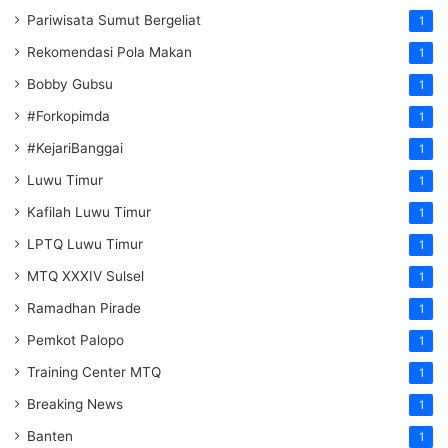
Pariwisata Sumut Bergeliat
1
Rekomendasi Pola Makan
1
Bobby Gubsu
1
#Forkopimda
1
#KejariBanggai
1
Luwu Timur
1
Kafilah Luwu Timur
1
LPTQ Luwu Timur
1
MTQ XXXIV Sulsel
1
Ramadhan Pirade
1
Pemkot Palopo
1
Training Center MTQ
1
Breaking News
1
Banten
1