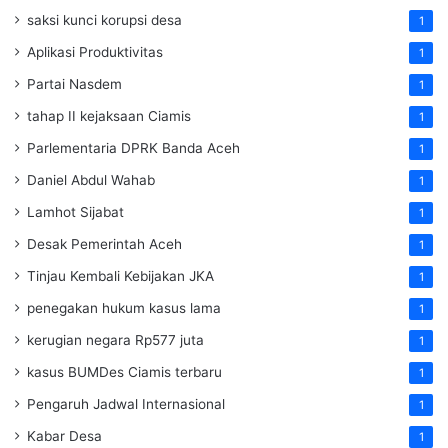
saksi kunci korupsi desa
1
Aplikasi Produktivitas
1
Partai Nasdem
1
tahap II kejaksaan Ciamis
1
Parlementaria DPRK Banda Aceh
1
Daniel Abdul Wahab
1
Lamhot Sijabat
1
Desak Pemerintah Aceh
1
Tinjau Kembali Kebijakan JKA
1
penegakan hukum kasus lama
1
kerugian negara Rp577 juta
1
kasus BUMDes Ciamis terbaru
1
Pengaruh Jadwal Internasional
1
Kabar Desa
1