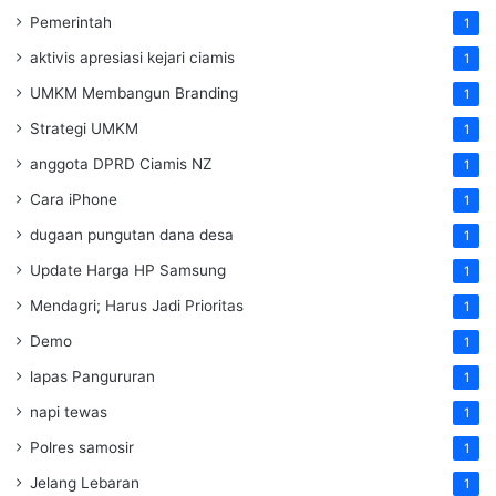
Pemerintah
1
aktivis apresiasi kejari ciamis
1
UMKM Membangun Branding
1
Strategi UMKM
1
anggota DPRD Ciamis NZ
1
Cara iPhone
1
dugaan pungutan dana desa
1
Update Harga HP Samsung
1
Mendagri; Harus Jadi Prioritas
1
Demo
1
lapas Pangururan
1
napi tewas
1
Polres samosir
1
Jelang Lebaran
1