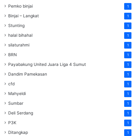
Pemko binjai
1
Binjai – Langkat
1
Stunting
1
halal bihahal
1
silaturahmi
1
BRN
1
Payabakung United Juara Liga 4 Sumut
1
Dandim Pamekasan
1
cfd
1
Mahyeldi
1
Sumbar
1
Deli Serdang
1
P3K
1
Ditangkap
1