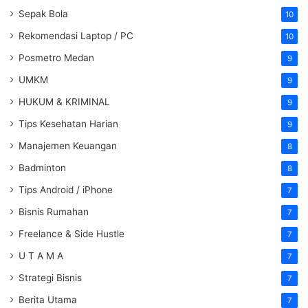
Sepak Bola
10
Rekomendasi Laptop / PC
10
Posmetro Medan
9
UMKM
9
HUKUM & KRIMINAL
9
Tips Kesehatan Harian
9
Manajemen Keuangan
8
Badminton
8
Tips Android / iPhone
7
Bisnis Rumahan
7
Freelance & Side Hustle
7
U T A M A
7
Strategi Bisnis
7
Berita Utama
7