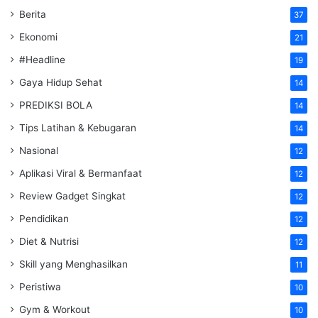
Berita
37
Ekonomi
21
#Headline
19
Gaya Hidup Sehat
14
PREDIKSI BOLA
14
Tips Latihan & Kebugaran
14
Nasional
12
Aplikasi Viral & Bermanfaat
12
Review Gadget Singkat
12
Pendidikan
12
Diet & Nutrisi
12
Skill yang Menghasilkan
11
Peristiwa
10
Gym & Workout
10