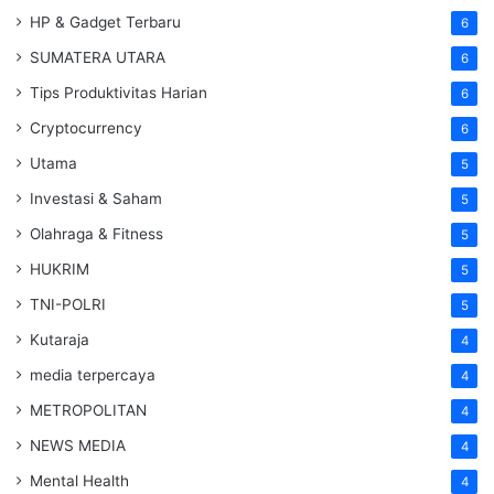
HP & Gadget Terbaru
6
SUMATERA UTARA
6
Tips Produktivitas Harian
6
Cryptocurrency
6
Utama
5
Investasi & Saham
5
Olahraga & Fitness
5
HUKRIM
5
TNI-POLRI
5
Kutaraja
4
media terpercaya
4
METROPOLITAN
4
NEWS MEDIA
4
Mental Health
4