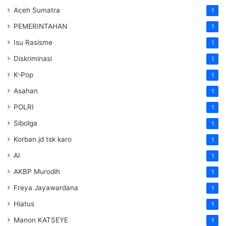
Aceh Sumatra
1
PEMERINTAHAN
1
Isu Rasisme
1
Diskriminasi
1
K-Pop
1
Asahan
1
POLRI
1
Sibolga
1
Korban jd tsk karo
1
AI
1
AKBP Murodih
1
Freya Jayawardana
1
Hiatus
1
Manon KATSEYE
1