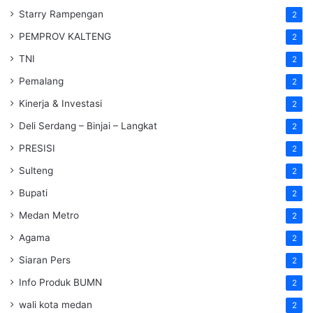
Starry Rampengan
2
PEMPROV KALTENG
2
TNI
2
Pemalang
2
Kinerja & Investasi
2
Deli Serdang – Binjai – Langkat
2
PRESISI
2
Sulteng
2
Bupati
2
Medan Metro
2
Agama
2
Siaran Pers
2
Info Produk BUMN
2
wali kota medan
2