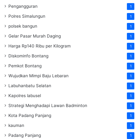
Pengangguran
1
Polres Simalungun
1
polsek bangun
1
Gelar Pasar Murah Daging
1
Harga Rp140 Ribu per Kilogram
1
Diskominfo Bontang
1
Pemkot Bontang
1
Wujudkan Mimpi Baju Lebaran
1
Labuhanbatu Selatan
1
Kapolres labusel
1
Strategi Menghadapi Lawan Badminton
1
Kota Padang Panjang
1
kauman
1
Padang Panjang
1