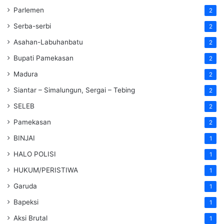
Parlemen
2
Serba-serbi
2
Asahan-Labuhanbatu
2
Bupati Pamekasan
2
Madura
2
Siantar – Simalungun, Sergai – Tebing
2
SELEB
2
Pamekasan
2
BINJAI
1
HALO POLISI
1
HUKUM/PERISTIWA
1
Garuda
1
Bapeksi
1
Aksi Brutal
1