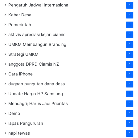
Pengaruh Jadwal Internasional
1
Kabar Desa
1
Pemerintah
1
aktivis apresiasi kejari ciamis
1
UMKM Membangun Branding
1
Strategi UMKM
1
anggota DPRD Ciamis NZ
1
Cara iPhone
1
dugaan pungutan dana desa
1
Update Harga HP Samsung
1
Mendagri; Harus Jadi Prioritas
1
Demo
1
lapas Pangururan
1
napi tewas
1