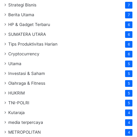
Strategi Bisnis
7
Berita Utama
7
HP & Gadget Terbaru
6
SUMATERA UTARA
6
Tips Produktivitas Harian
6
Cryptocurrency
6
Utama
5
Investasi & Saham
5
Olahraga & Fitness
5
HUKRIM
5
TNI-POLRI
5
Kutaraja
4
media terpercaya
4
METROPOLITAN
4