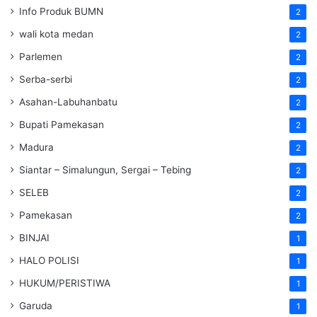
Info Produk BUMN
2
wali kota medan
2
Parlemen
2
Serba-serbi
2
Asahan-Labuhanbatu
2
Bupati Pamekasan
2
Madura
2
Siantar – Simalungun, Sergai – Tebing
2
SELEB
2
Pamekasan
2
BINJAI
1
HALO POLISI
1
HUKUM/PERISTIWA
1
Garuda
1