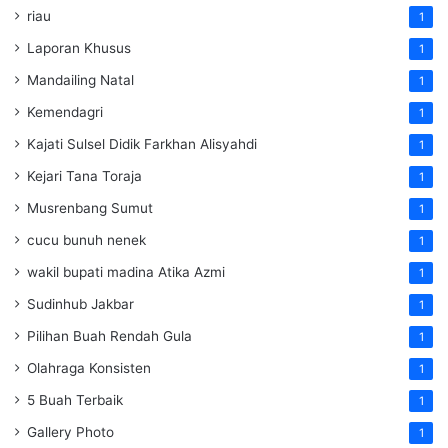
riau
1
Laporan Khusus
1
Mandailing Natal
1
Kemendagri
1
Kajati Sulsel Didik Farkhan Alisyahdi
1
Kejari Tana Toraja
1
Musrenbang Sumut
1
cucu bunuh nenek
1
wakil bupati madina Atika Azmi
1
Sudinhub Jakbar
1
Pilihan Buah Rendah Gula
1
Olahraga Konsisten
1
5 Buah Terbaik
1
Gallery Photo
1