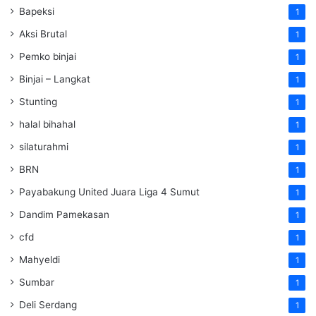
Bapeksi
1
Aksi Brutal
1
Pemko binjai
1
Binjai – Langkat
1
Stunting
1
halal bihahal
1
silaturahmi
1
BRN
1
Payabakung United Juara Liga 4 Sumut
1
Dandim Pamekasan
1
cfd
1
Mahyeldi
1
Sumbar
1
Deli Serdang
1