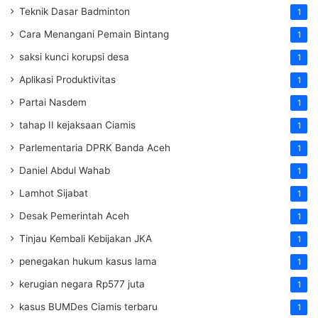
Teknik Dasar Badminton
1
Cara Menangani Pemain Bintang
1
saksi kunci korupsi desa
1
Aplikasi Produktivitas
1
Partai Nasdem
1
tahap II kejaksaan Ciamis
1
Parlementaria DPRK Banda Aceh
1
Daniel Abdul Wahab
1
Lamhot Sijabat
1
Desak Pemerintah Aceh
1
Tinjau Kembali Kebijakan JKA
1
penegakan hukum kasus lama
1
kerugian negara Rp577 juta
1
kasus BUMDes Ciamis terbaru
1