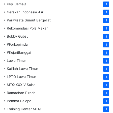
Kep. Jemaja
1
Gerakan Indonesia Asri
1
Pariwisata Sumut Bergeliat
1
Rekomendasi Pola Makan
1
Bobby Gubsu
1
#Forkopimda
1
#KejariBanggai
1
Luwu Timur
1
Kafilah Luwu Timur
1
LPTQ Luwu Timur
1
MTQ XXXIV Sulsel
1
Ramadhan Pirade
1
Pemkot Palopo
1
Training Center MTQ
1