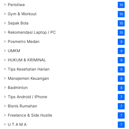
Peristiwa
10
Gym & Workout
10
Sepak Bola
10
Rekomendasi Laptop / PC
10
Posmetro Medan
9
UMKM
9
HUKUM & KRIMINAL
9
Tips Kesehatan Harian
9
Manajemen Keuangan
8
Badminton
8
Tips Android / iPhone
7
Bisnis Rumahan
7
Freelance & Side Hustle
7
U T A M A
7