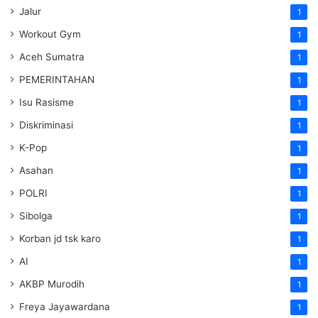
Jalur
1
Workout Gym
1
Aceh Sumatra
1
PEMERINTAHAN
1
Isu Rasisme
1
Diskriminasi
1
K-Pop
1
Asahan
1
POLRI
1
Sibolga
1
Korban jd tsk karo
1
AI
1
AKBP Murodih
1
Freya Jayawardana
1