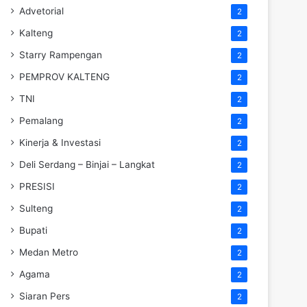
Advetorial
2
Kalteng
2
Starry Rampengan
2
PEMPROV KALTENG
2
TNI
2
Pemalang
2
Kinerja & Investasi
2
Deli Serdang – Binjai – Langkat
2
PRESISI
2
Sulteng
2
Bupati
2
Medan Metro
2
Agama
2
Siaran Pers
2