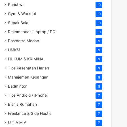
Peristiwa
10
Gym & Workout
10
Sepak Bola
10
Rekomendasi Laptop / PC
10
Posmetro Medan
9
UMKM
9
HUKUM & KRIMINAL
9
Tips Kesehatan Harian
9
Manajemen Keuangan
8
Badminton
8
Tips Android / iPhone
7
Bisnis Rumahan
7
Freelance & Side Hustle
7
U T A M A
7