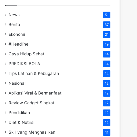
News
51
Berita
37
Ekonomi
21
#Headline
19
Gaya Hidup Sehat
14
PREDIKSI BOLA
14
Tips Latihan & Kebugaran
14
Nasional
12
Aplikasi Viral & Bermanfaat
12
Review Gadget Singkat
12
Pendidikan
12
Diet & Nutrisi
12
Skill yang Menghasilkan
11