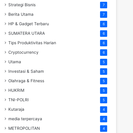
Strategi Bisnis
7
Berita Utama
7
HP & Gadget Terbaru
6
SUMATERA UTARA
6
Tips Produktivitas Harian
6
Cryptocurrency
6
Utama
5
Investasi & Saham
5
Olahraga & Fitness
5
HUKRIM
5
TNI-POLRI
5
Kutaraja
4
media terpercaya
4
METROPOLITAN
4