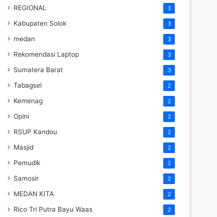
REGIONAL
3
Kabupaten Solok
3
medan
3
Rekomendasi Laptop
3
Sumatera Barat
3
Tabagsel
2
Kemenag
2
Opini
2
RSUP Kandou
2
Masjid
2
Pemudik
2
Samosir
2
MEDAN KITA
2
Rico Tri Putra Bayu Waas
2