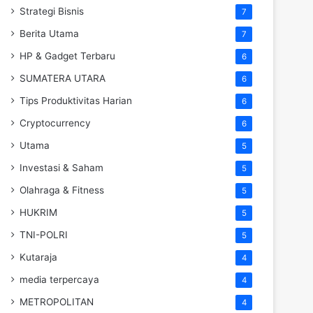
Strategi Bisnis
7
Berita Utama
7
HP & Gadget Terbaru
6
SUMATERA UTARA
6
Tips Produktivitas Harian
6
Cryptocurrency
6
Utama
5
Investasi & Saham
5
Olahraga & Fitness
5
HUKRIM
5
TNI-POLRI
5
Kutaraja
4
media terpercaya
4
METROPOLITAN
4