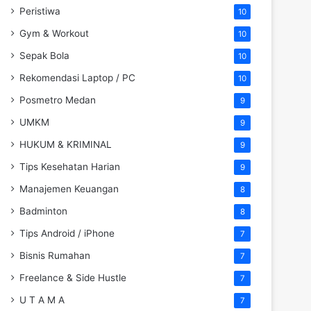
Peristiwa
10
Gym & Workout
10
Sepak Bola
10
Rekomendasi Laptop / PC
10
Posmetro Medan
9
UMKM
9
HUKUM & KRIMINAL
9
Tips Kesehatan Harian
9
Manajemen Keuangan
8
Badminton
8
Tips Android / iPhone
7
Bisnis Rumahan
7
Freelance & Side Hustle
7
U T A M A
7