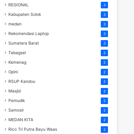
REGIONAL
3
Kabupaten Solok
3
medan
3
Rekomendasi Laptop
3
Sumatera Barat
3
Tabagsel
2
Kemenag
2
Opini
2
RSUP Kandou
2
Masjid
2
Pemudik
2
Samosir
2
MEDAN KITA
2
Rico Tri Putra Bayu Waas
2