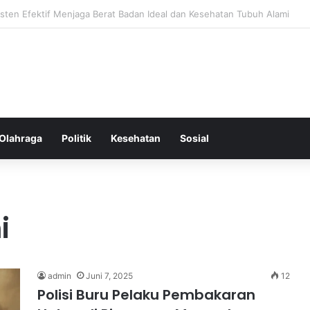
 untuk Diet yang Efektif Membakar Kalori dengan Lebih Cepat
Olahraga
Politik
Kesehatan
Sosial
i
admin
Juni 7, 2025
12
Polisi Buru Pelaku Pembakaran