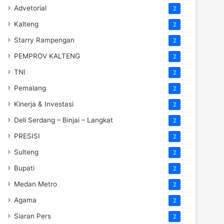
Advetorial
2
Kalteng
2
Starry Rampengan
2
PEMPROV KALTENG
2
TNI
2
Pemalang
2
Kinerja & Investasi
2
Deli Serdang – Binjai – Langkat
2
PRESISI
2
Sulteng
2
Bupati
2
Medan Metro
2
Agama
2
Siaran Pers
2