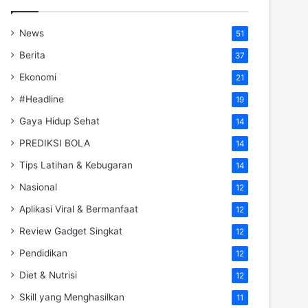
News
51
Berita
37
Ekonomi
21
#Headline
19
Gaya Hidup Sehat
14
PREDIKSI BOLA
14
Tips Latihan & Kebugaran
14
Nasional
12
Aplikasi Viral & Bermanfaat
12
Review Gadget Singkat
12
Pendidikan
12
Diet & Nutrisi
12
Skill yang Menghasilkan
11