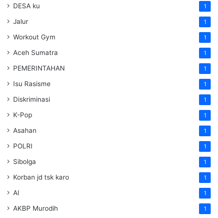
DESA ku
1
Jalur
1
Workout Gym
1
Aceh Sumatra
1
PEMERINTAHAN
1
Isu Rasisme
1
Diskriminasi
1
K-Pop
1
Asahan
1
POLRI
1
Sibolga
1
Korban jd tsk karo
1
AI
1
AKBP Murodih
1