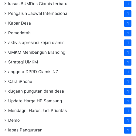
kasus BUMDes Ciamis terbaru
1
Pengaruh Jadwal Internasional
1
Kabar Desa
1
Pemerintah
1
aktivis apresiasi kejari ciamis
1
UMKM Membangun Branding
1
Strategi UMKM
1
anggota DPRD Ciamis NZ
1
Cara iPhone
1
dugaan pungutan dana desa
1
Update Harga HP Samsung
1
Mendagri; Harus Jadi Prioritas
1
Demo
1
lapas Pangururan
1