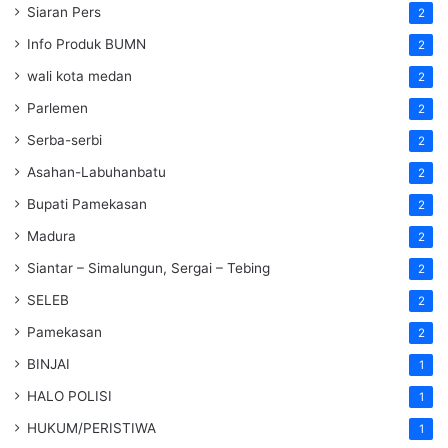
Siaran Pers
2
Info Produk BUMN
2
wali kota medan
2
Parlemen
2
Serba-serbi
2
Asahan-Labuhanbatu
2
Bupati Pamekasan
2
Madura
2
Siantar – Simalungun, Sergai – Tebing
2
SELEB
2
Pamekasan
2
BINJAI
1
HALO POLISI
1
HUKUM/PERISTIWA
1