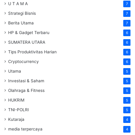
U T A M A
7
Strategi Bisnis
7
Berita Utama
7
HP & Gadget Terbaru
6
SUMATERA UTARA
6
Tips Produktivitas Harian
6
Cryptocurrency
6
Utama
5
Investasi & Saham
5
Olahraga & Fitness
5
HUKRIM
5
TNI-POLRI
5
Kutaraja
4
media terpercaya
4