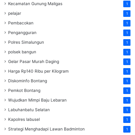
Kecamatan Gunung Maligas
1
pelajar
1
Pembacokan
1
Pengangguran
1
Polres Simalungun
1
polsek bangun
1
Gelar Pasar Murah Daging
1
Harga Rp140 Ribu per Kilogram
1
Diskominfo Bontang
1
Pemkot Bontang
1
Wujudkan Mimpi Baju Lebaran
1
Labuhanbatu Selatan
1
Kapolres labusel
1
Strategi Menghadapi Lawan Badminton
1