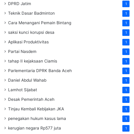
DPRD Jatim
1
Teknik Dasar Badminton
1
Cara Menangani Pemain Bintang
1
saksi kunci korupsi desa
1
Aplikasi Produktivitas
1
Partai Nasdem
1
tahap II kejaksaan Ciamis
1
Parlementaria DPRK Banda Aceh
1
Daniel Abdul Wahab
1
Lamhot Sijabat
1
Desak Pemerintah Aceh
1
Tinjau Kembali Kebijakan JKA
1
penegakan hukum kasus lama
1
kerugian negara Rp577 juta
1