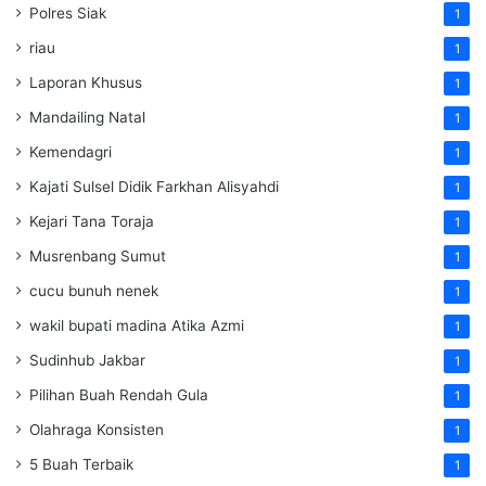
Polres Siak
1
riau
1
Laporan Khusus
1
Mandailing Natal
1
Kemendagri
1
Kajati Sulsel Didik Farkhan Alisyahdi
1
Kejari Tana Toraja
1
Musrenbang Sumut
1
cucu bunuh nenek
1
wakil bupati madina Atika Azmi
1
Sudinhub Jakbar
1
Pilihan Buah Rendah Gula
1
Olahraga Konsisten
1
5 Buah Terbaik
1