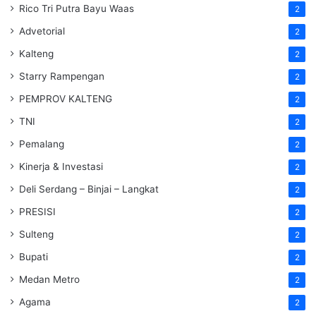
Rico Tri Putra Bayu Waas
2
Advetorial
2
Kalteng
2
Starry Rampengan
2
PEMPROV KALTENG
2
TNI
2
Pemalang
2
Kinerja & Investasi
2
Deli Serdang – Binjai – Langkat
2
PRESISI
2
Sulteng
2
Bupati
2
Medan Metro
2
Agama
2