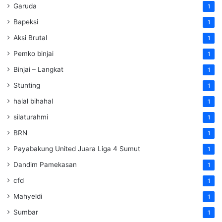
Garuda
1
Bapeksi
1
Aksi Brutal
1
Pemko binjai
1
Binjai – Langkat
1
Stunting
1
halal bihahal
1
silaturahmi
1
BRN
1
Payabakung United Juara Liga 4 Sumut
1
Dandim Pamekasan
1
cfd
1
Mahyeldi
1
Sumbar
1