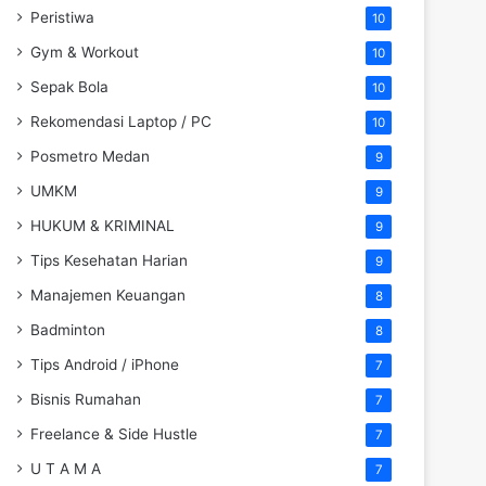
Peristiwa
10
Gym & Workout
10
Sepak Bola
10
Rekomendasi Laptop / PC
10
Posmetro Medan
9
UMKM
9
HUKUM & KRIMINAL
9
Tips Kesehatan Harian
9
Manajemen Keuangan
8
Badminton
8
Tips Android / iPhone
7
Bisnis Rumahan
7
Freelance & Side Hustle
7
U T A M A
7