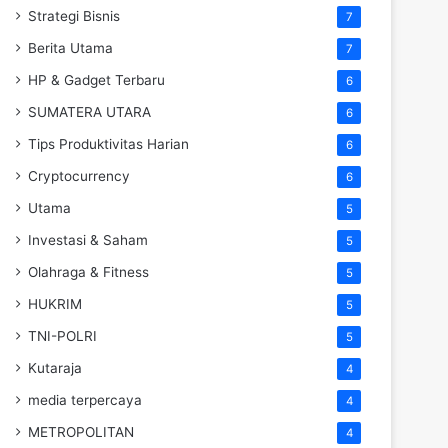
Strategi Bisnis
7
Berita Utama
7
HP & Gadget Terbaru
6
SUMATERA UTARA
6
Tips Produktivitas Harian
6
Cryptocurrency
6
Utama
5
Investasi & Saham
5
Olahraga & Fitness
5
HUKRIM
5
TNI-POLRI
5
Kutaraja
4
media terpercaya
4
METROPOLITAN
4