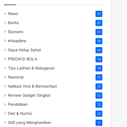
News
51
Berita
37
Ekonomi
21
#Headline
19
Gaya Hidup Sehat
14
PREDIKSI BOLA
14
Tips Latihan & Kebugaran
14
Nasional
12
Aplikasi Viral & Bermanfaat
12
Review Gadget Singkat
12
Pendidikan
12
Diet & Nutrisi
12
Skill yang Menghasilkan
11