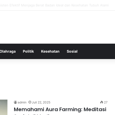
k untuk Diet yang Efektif Membakar Kalori dengan Lebih Cepat
Olahraga
Politik
Kesehatan
Sosial
admin
Juli 22, 2025
27
Memahami Aura Farming: Meditasi