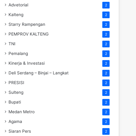
Advetorial
2
Kalteng
2
Starry Rampengan
2
PEMPROV KALTENG
2
TNI
2
Pemalang
2
Kinerja & Investasi
2
Deli Serdang – Binjai – Langkat
2
PRESISI
2
Sulteng
2
Bupati
2
Medan Metro
2
Agama
2
Siaran Pers
2