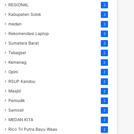
REGIONAL
3
Kabupaten Solok
3
medan
3
Rekomendasi Laptop
3
Sumatera Barat
3
Tabagsel
2
Kemenag
2
Opini
2
RSUP Kandou
2
Masjid
2
Pemudik
2
Samosir
2
MEDAN KITA
2
Rico Tri Putra Bayu Waas
2