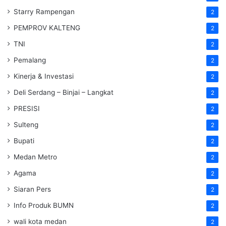
Starry Rampengan
2
PEMPROV KALTENG
2
TNI
2
Pemalang
2
Kinerja & Investasi
2
Deli Serdang – Binjai – Langkat
2
PRESISI
2
Sulteng
2
Bupati
2
Medan Metro
2
Agama
2
Siaran Pers
2
Info Produk BUMN
2
wali kota medan
2