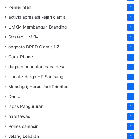
Pemerintah
1
aktivis apresiasi kejari ciamis
1
UMKM Membangun Branding
1
Strategi UMKM
1
anggota DPRD Ciamis NZ
1
Cara iPhone
1
dugaan pungutan dana desa
1
Update Harga HP Samsung
1
Mendagri; Harus Jadi Prioritas
1
Demo
1
lapas Pangururan
1
napi tewas
1
Polres samosir
1
Jelang Lebaran
1