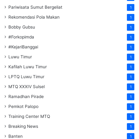
Pariwisata Sumut Bergeliat
1
Rekomendasi Pola Makan
1
Bobby Gubsu
1
#Forkopimda
1
#KejariBanggai
1
Luwu Timur
1
Kafilah Luwu Timur
1
LPTQ Luwu Timur
1
MTQ XXXIV Sulsel
1
Ramadhan Pirade
1
Pemkot Palopo
1
Training Center MTQ
1
Breaking News
1
Banten
1