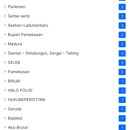
Parlemen
2
Serba-serbi
2
Asahan-Labuhanbatu
2
Bupati Pamekasan
2
Madura
2
Siantar – Simalungun, Sergai – Tebing
2
SELEB
2
Pamekasan
2
BINJAI
1
HALO POLISI
1
HUKUM/PERISTIWA
1
Garuda
1
Bapeksi
1
Aksi Brutal
1