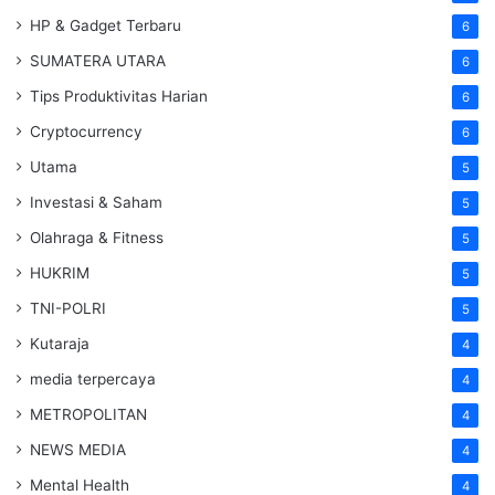
HP & Gadget Terbaru
6
SUMATERA UTARA
6
Tips Produktivitas Harian
6
Cryptocurrency
6
Utama
5
Investasi & Saham
5
Olahraga & Fitness
5
HUKRIM
5
TNI-POLRI
5
Kutaraja
4
media terpercaya
4
METROPOLITAN
4
NEWS MEDIA
4
Mental Health
4