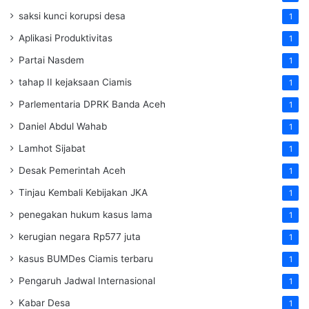
saksi kunci korupsi desa
1
Aplikasi Produktivitas
1
Partai Nasdem
1
tahap II kejaksaan Ciamis
1
Parlementaria DPRK Banda Aceh
1
Daniel Abdul Wahab
1
Lamhot Sijabat
1
Desak Pemerintah Aceh
1
Tinjau Kembali Kebijakan JKA
1
penegakan hukum kasus lama
1
kerugian negara Rp577 juta
1
kasus BUMDes Ciamis terbaru
1
Pengaruh Jadwal Internasional
1
Kabar Desa
1