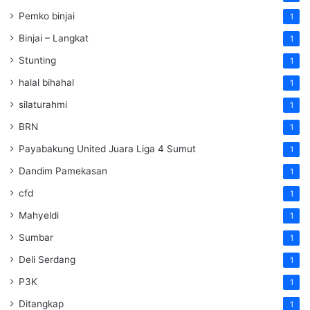
Pemko binjai
1
Binjai – Langkat
1
Stunting
1
halal bihahal
1
silaturahmi
1
BRN
1
Payabakung United Juara Liga 4 Sumut
1
Dandim Pamekasan
1
cfd
1
Mahyeldi
1
Sumbar
1
Deli Serdang
1
P3K
1
Ditangkap
1