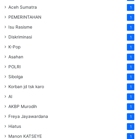
Aceh Sumatra
1
PEMERINTAHAN
1
Isu Rasisme
1
Diskriminasi
1
K-Pop
1
Asahan
1
POLRI
1
Sibolga
1
Korban jd tsk karo
1
AI
1
AKBP Murodih
1
Freya Jayawardana
1
Hiatus
1
Manon KATSEYE
1