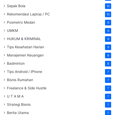
Sepak Bola
10
Rekomendasi Laptop / PC
10
Posmetro Medan
9
UMKM
9
HUKUM & KRIMINAL
9
Tips Kesehatan Harian
9
Manajemen Keuangan
8
Badminton
8
Tips Android / iPhone
7
Bisnis Rumahan
7
Freelance & Side Hustle
7
U T A M A
7
Strategi Bisnis
7
Berita Utama
7