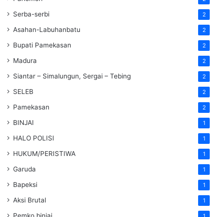
Serba-serbi
2
Asahan-Labuhanbatu
2
Bupati Pamekasan
2
Madura
2
Siantar – Simalungun, Sergai – Tebing
2
SELEB
2
Pamekasan
2
BINJAI
1
HALO POLISI
1
HUKUM/PERISTIWA
1
Garuda
1
Bapeksi
1
Aksi Brutal
1
Pemko binjai
1