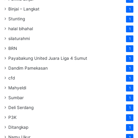
Binjai – Langkat
1
Stunting
1
halal bihahal
1
silaturahmi
1
BRN
1
Payabakung United Juara Liga 4 Sumut
1
Dandim Pamekasan
1
cfd
1
Mahyeldi
1
Sumbar
1
Deli Serdang
1
P3K
1
Ditangkap
1
Namu Ukur
1