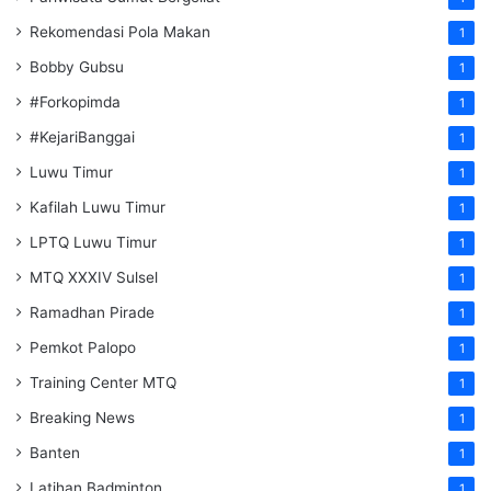
Rekomendasi Pola Makan
1
Bobby Gubsu
1
#Forkopimda
1
#KejariBanggai
1
Luwu Timur
1
Kafilah Luwu Timur
1
LPTQ Luwu Timur
1
MTQ XXXIV Sulsel
1
Ramadhan Pirade
1
Pemkot Palopo
1
Training Center MTQ
1
Breaking News
1
Banten
1
Latihan Badminton
1