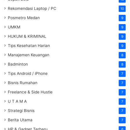
Rekomendasi Laptop / PC
10
Posmetro Medan
9
UMKM
9
HUKUM & KRIMINAL
9
Tips Kesehatan Harian
9
Manajemen Keuangan
8
Badminton
8
Tips Android / iPhone
7
Bisnis Rumahan
7
Freelance & Side Hustle
7
U T A M A
7
Strategi Bisnis
7
Berita Utama
7
HP & Gadget Terbaru
6