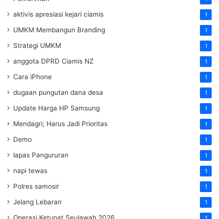
aktivis apresiasi kejari ciamis
1
UMKM Membangun Branding
1
Strategi UMKM
1
anggota DPRD Ciamis NZ
1
Cara iPhone
1
dugaan pungutan dana desa
1
Update Harga HP Samsung
1
Mendagri; Harus Jadi Prioritas
1
Demo
1
lapas Pangururan
1
napi tewas
1
Polres samosir
1
Jelang Lebaran
1
Operasi Ketupat Seulawah 2026
1