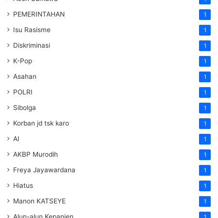
PEMERINTAHAN
1
Isu Rasisme
1
Diskriminasi
1
K-Pop
1
Asahan
1
POLRI
1
Sibolga
1
Korban jd tsk karo
1
AI
1
AKBP Murodih
1
Freya Jayawardana
1
Hiatus
1
Manon KATSEYE
1
Alun-alun Kepanjen
1