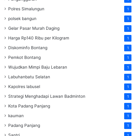
Polres Simalungun
1
polsek bangun
1
Gelar Pasar Murah Daging
1
Harga Rp140 Ribu per Kilogram
1
Diskominfo Bontang
1
Pemkot Bontang
1
Wujudkan Mimpi Baju Lebaran
1
Labuhanbatu Selatan
1
Kapolres labusel
1
Strategi Menghadapi Lawan Badminton
1
Kota Padang Panjang
1
kauman
1
Padang Panjang
1
Santri
1