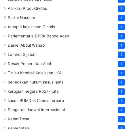
Aplikasi Produktivitas
1
Partai Nasdem
1
tahap II kejaksaan Ciamis
1
Parlementaria DPRK Banda Aceh
1
Daniel Abdul Wahab
1
Lamhot Sijabat
1
Desak Pemerintah Aceh
1
Tinjau Kembali Kebijakan JKA
1
penegakan hukum kasus lama
1
kerugian negara Rp577 juta
1
kasus BUMDes Ciamis terbaru
1
Pengaruh Jadwal Internasional
1
Kabar Desa
1
Pemerintah
1