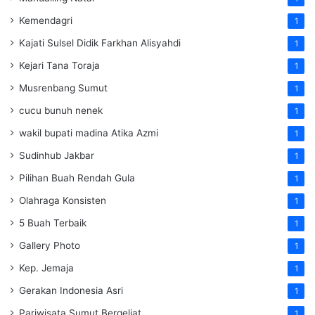
Kemendagri
1
Kajati Sulsel Didik Farkhan Alisyahdi
1
Kejari Tana Toraja
1
Musrenbang Sumut
1
cucu bunuh nenek
1
wakil bupati madina Atika Azmi
1
Sudinhub Jakbar
1
Pilihan Buah Rendah Gula
1
Olahraga Konsisten
1
5 Buah Terbaik
1
Gallery Photo
1
Kep. Jemaja
1
Gerakan Indonesia Asri
1
Pariwisata Sumut Bergeliat
1