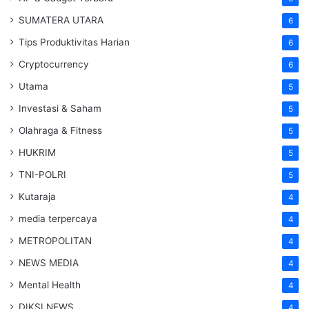
SUMATERA UTARA
6
Tips Produktivitas Harian
6
Cryptocurrency
6
Utama
5
Investasi & Saham
5
Olahraga & Fitness
5
HUKRIM
5
TNI-POLRI
5
Kutaraja
4
media terpercaya
4
METROPOLITAN
4
NEWS MEDIA
4
Mental Health
4
DIKSI NEWS
4