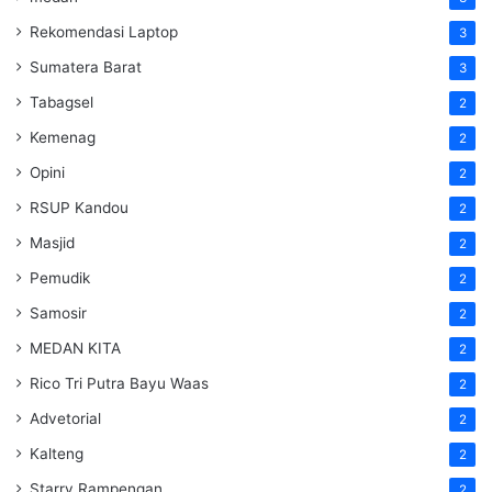
Rekomendasi Laptop
3
Sumatera Barat
3
Tabagsel
2
Kemenag
2
Opini
2
RSUP Kandou
2
Masjid
2
Pemudik
2
Samosir
2
MEDAN KITA
2
Rico Tri Putra Bayu Waas
2
Advetorial
2
Kalteng
2
Starry Rampengan
2