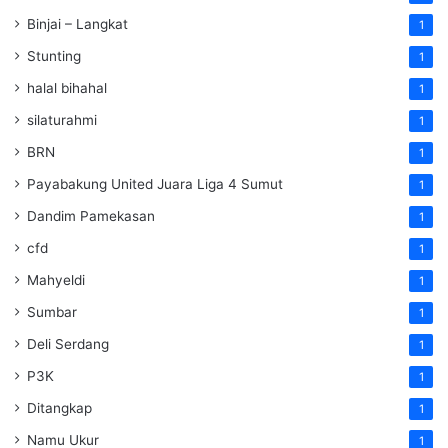
Binjai – Langkat
1
Stunting
1
halal bihahal
1
silaturahmi
1
BRN
1
Payabakung United Juara Liga 4 Sumut
1
Dandim Pamekasan
1
cfd
1
Mahyeldi
1
Sumbar
1
Deli Serdang
1
P3K
1
Ditangkap
1
Namu Ukur
1