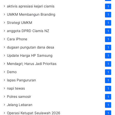
aktivis apresiasi kejari ciamis
1
UMKM Membangun Branding
1
Strategi UMKM
1
anggota DPRD Ciamis NZ
1
Cara iPhone
1
dugaan pungutan dana desa
1
Update Harga HP Samsung
1
Mendagri; Harus Jadi Prioritas
1
Demo
1
lapas Pangururan
1
napi tewas
1
Polres samosir
1
Jelang Lebaran
1
Operasi Ketupat Seulawah 2026
1