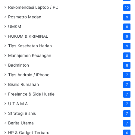
Rekomendasi Laptop / PC
10
Posmetro Medan
9
UMKM
9
HUKUM & KRIMINAL
9
Tips Kesehatan Harian
9
Manajemen Keuangan
8
Badminton
8
Tips Android / iPhone
7
Bisnis Rumahan
7
Freelance & Side Hustle
7
U T A M A
7
Strategi Bisnis
7
Berita Utama
7
HP & Gadget Terbaru
6