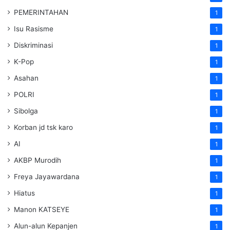
PEMERINTAHAN
1
Isu Rasisme
1
Diskriminasi
1
K-Pop
1
Asahan
1
POLRI
1
Sibolga
1
Korban jd tsk karo
1
AI
1
AKBP Murodih
1
Freya Jayawardana
1
Hiatus
1
Manon KATSEYE
1
Alun-alun Kepanjen
1