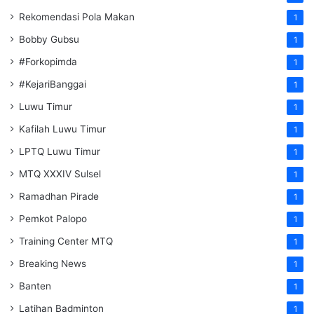
Rekomendasi Pola Makan
1
Bobby Gubsu
1
#Forkopimda
1
#KejariBanggai
1
Luwu Timur
1
Kafilah Luwu Timur
1
LPTQ Luwu Timur
1
MTQ XXXIV Sulsel
1
Ramadhan Pirade
1
Pemkot Palopo
1
Training Center MTQ
1
Breaking News
1
Banten
1
Latihan Badminton
1