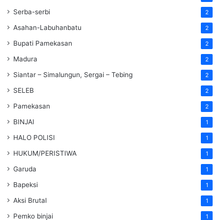
Serba-serbi
2
Asahan-Labuhanbatu
2
Bupati Pamekasan
2
Madura
2
Siantar – Simalungun, Sergai – Tebing
2
SELEB
2
Pamekasan
2
BINJAI
1
HALO POLISI
1
HUKUM/PERISTIWA
1
Garuda
1
Bapeksi
1
Aksi Brutal
1
Pemko binjai
1