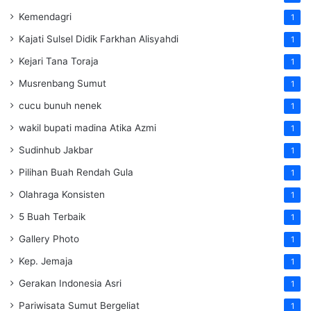
Kemendagri
1
Kajati Sulsel Didik Farkhan Alisyahdi
1
Kejari Tana Toraja
1
Musrenbang Sumut
1
cucu bunuh nenek
1
wakil bupati madina Atika Azmi
1
Sudinhub Jakbar
1
Pilihan Buah Rendah Gula
1
Olahraga Konsisten
1
5 Buah Terbaik
1
Gallery Photo
1
Kep. Jemaja
1
Gerakan Indonesia Asri
1
Pariwisata Sumut Bergeliat
1