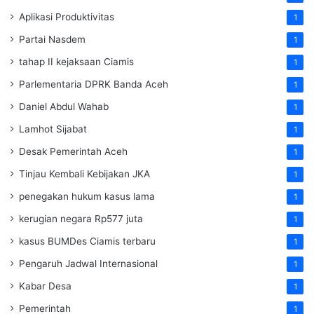
Aplikasi Produktivitas
1
Partai Nasdem
1
tahap II kejaksaan Ciamis
1
Parlementaria DPRK Banda Aceh
1
Daniel Abdul Wahab
1
Lamhot Sijabat
1
Desak Pemerintah Aceh
1
Tinjau Kembali Kebijakan JKA
1
penegakan hukum kasus lama
1
kerugian negara Rp577 juta
1
kasus BUMDes Ciamis terbaru
1
Pengaruh Jadwal Internasional
1
Kabar Desa
1
Pemerintah
1