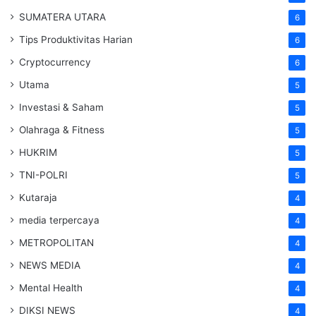
SUMATERA UTARA
6
Tips Produktivitas Harian
6
Cryptocurrency
6
Utama
5
Investasi & Saham
5
Olahraga & Fitness
5
HUKRIM
5
TNI-POLRI
5
Kutaraja
4
media terpercaya
4
METROPOLITAN
4
NEWS MEDIA
4
Mental Health
4
DIKSI NEWS
4